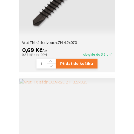
Vrut TN sádr.dvouch.ZH 4.2x070
0,69 Kč
/
ks
obvykle do 3-5 dní
0,57 Kč
bez DPH
Přidat do košíku