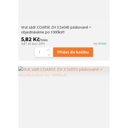
Vrut sádr.COARSE ZH 3.5x045 páskované =
objednáváme po 1000ks!!!
5,82 Kč
/
tisks
na dotaz
4,81 Kč
bez DPH
Přidat do košíku