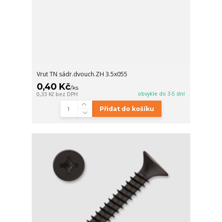
Vrut TN sádr.dvouch.ZH 3.5x055
0,40 Kč
/
ks
obvykle do 3-5 dní
0,33 Kč
bez DPH
Přidat do košíku