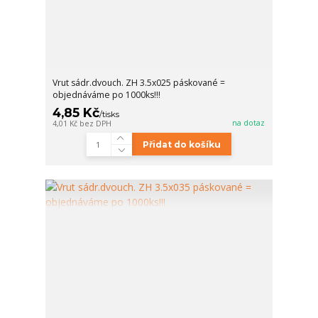
Vrut sádr.dvouch. ZH 3.5x025 páskované =
objednáváme po 1000ks!!!
4,85 Kč
/
tisks
na dotaz
4,01 Kč
bez DPH
Přidat do košíku