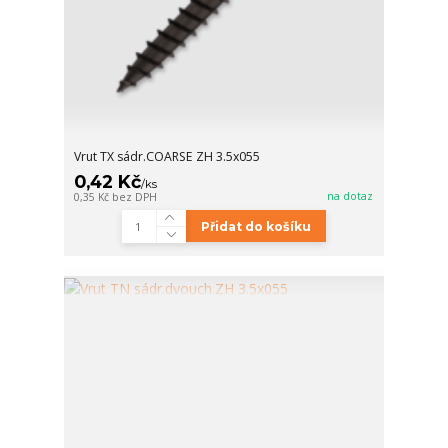
Vrut TX sádr.COARSE ZH 3.5x055
0,42 Kč
/
ks
na dotaz
0,35 Kč
bez DPH
Přidat do košíku