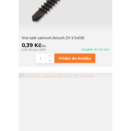
Vrut sádr.samovrt.dvouch.ZH 3.5x038
0,39 Kč
/
ks
obvykle do 3-5 dní
0,32 Kč
bez DPH
Přidat do košíku