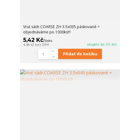
Vrut sádr.COARSE ZH 3.5x035 páskované =
objednáváme po 1000ks!!!
5,42 Kč
/
tisks
obvykle do 3-5 dní
4,48 Kč
bez DPH
Přidat do košíku