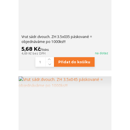
Vrut sádr.dvouch. ZH 3.5x035 páskované =
objednáváme po 1000ks!!!
5,68 Kč
/
tisks
na dotaz
4,69 Kč
bez DPH
Přidat do košíku