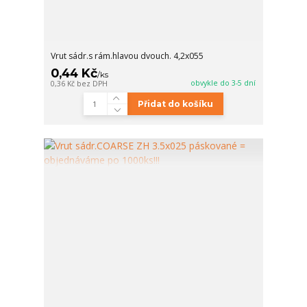
Vrut sádr.s rám.hlavou dvouch. 4,2x055
0,44 Kč
/
ks
obvykle do 3-5 dní
0,36 Kč
bez DPH
Přidat do košíku