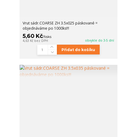
Vrut sádr.COARSE ZH 3.5x025 páskované =
objednáváme po 1000ks!!!
5,60 Kč
/
tisks
obvykle do 3-5 dní
4,63 Kč
bez DPH
Přidat do košíku