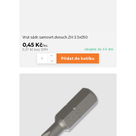
Vrut sádr.samovrt.dvouch.ZH 3.5x050
0,45 Kč
/
ks
obvykle do 3-5 dní
0,37 Kč
bez DPH
Přidat do košíku