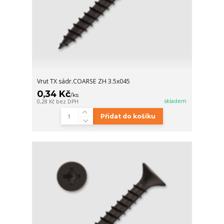
Vrut TX sádr.COARSE ZH 3.5x045
0,34 Kč
/
ks
skladem
0,28 Kč
bez DPH
Přidat do košíku