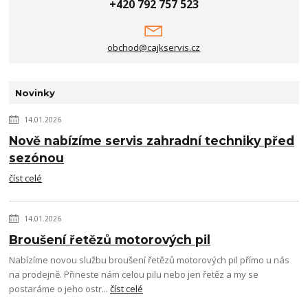
+420 792 757 523
obchod@cajkservis.cz
Novinky
14.01.2026
Nově nabízíme servis zahradní techniky před
sezónou
číst celé
14.01.2026
Broušení řetězů motorových pil
Nabízíme novou službu broušení řetězů motorových pil přímo u nás
na prodejně. Přineste nám celou pilu nebo jen řetěz a my se
postaráme o jeho ostr...
číst celé