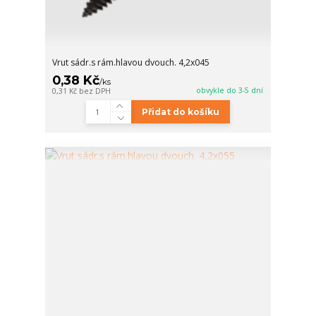
Vrut sádr.s rám.hlavou dvouch. 4,2x045
0,38 Kč
/
ks
obvykle do 3-5 dní
0,31 Kč
bez DPH
Přidat do košíku