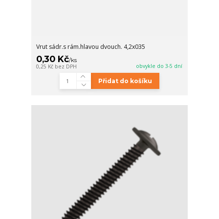
Vrut sádr.s rám.hlavou dvouch. 4,2x035
0,30 Kč
/
ks
obvykle do 3-5 dní
0,25 Kč
bez DPH
Přidat do košíku