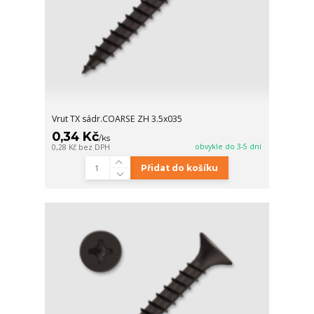
Vrut TX sádr.COARSE ZH 3.5x035
0,34 Kč
/
ks
obvykle do 3-5 dní
0,28 Kč
bez DPH
Přidat do košíku