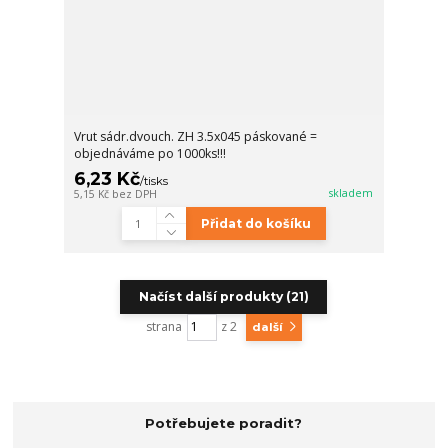
Vrut sádr.dvouch. ZH 3.5x045 páskované =
objednáváme po 1000ks!!!
6,23 Kč
/
tisks
skladem
5,15 Kč
bez DPH
Přidat do košíku
Načíst další produkty (21)
strana
z 2
další
Potřebujete poradit?