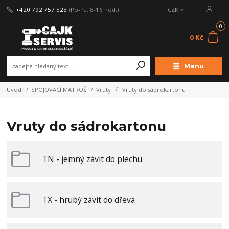
+420 792 757 523
(Po-Pá, 8-16 hod.)
CZK
0
0 Kč
Menu
Úvod
SPOJOVACÍ MATROŠ
Vruty
Vruty do sádrokartonu
Vruty do sádrokartonu
TN - jemný závit do plechu
TX - hrubý závit do dřeva