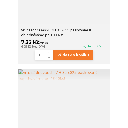
Vrut sádr.COARSE ZH 3.5x055 páskované =
objednáváme po 1000ks!!!
7,32 Kč
/
tisks
obvykle do 3-5 dní
6,05 Kč
bez DPH
Přidat do košíku