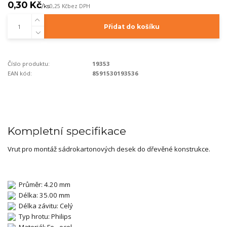
0,30 Kč
/
ks
0,25 Kč
bez DPH
Přidat do košíku
Číslo produktu:
19353
EAN kód:
8591530193536
Kompletní specifikace
Vrut pro montáž sádrokartonových desek do dřevěné konstrukce.
Průměr: 4.20 mm
Délka: 35.00 mm
Délka závitu: Celý
Typ hrotu: Philips
Materiál: Fe - ocel