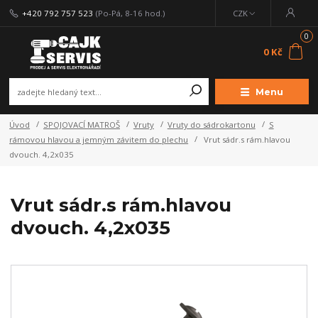
+420 792 757 523
(Po-Pá, 8-16 hod.)
CZK
0
0 Kč
Menu
Úvod
SPOJOVACÍ MATROŠ
Vruty
Vruty do sádrokartonu
S
rámovou hlavou a jemným závitem do plechu
Vrut sádr.s rám.hlavou
dvouch. 4,2x035
Vrut sádr.s rám.hlavou
dvouch. 4,2x035