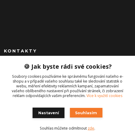
KONTAKTY
+420 792 757 523
🍪 Jak byste rádi své cookies?
obchod@cajkservis.cz
Soubory cookies používáme ke správnému fungování našeho e-
shopu a v případě vašeho souhlasu také ke sledování statistik o
webu, měření efektivity reklamních kampaní, zapamatování
vašeho oblíbeného nastavení při používání stránek, či zobrazení
reklam odpovídajících vašim preferencím.
Více k využití cookies
Nastavení
Souhlasím
Copyright © 2021 Cajk servis Profortel
Souhlas můžete odmítnout
zde
.