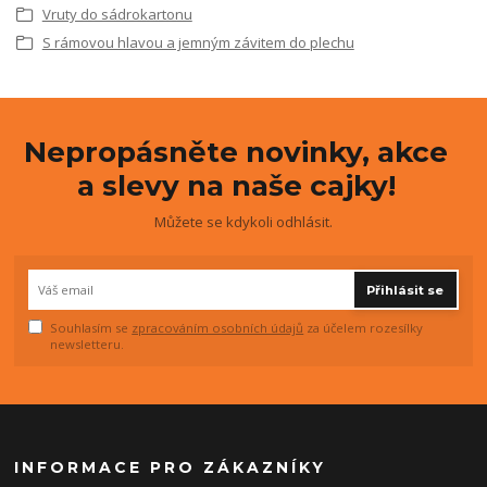
Vruty do sádrokartonu
S rámovou hlavou a jemným závitem do plechu
Nepropásněte novinky, akce
a slevy na naše cajky!
Můžete se kdykoli odhlásit.
Přihlásit se
Souhlasím se
zpracováním osobních údajů
za účelem rozesílky
newsletteru.
INFORMACE PRO ZÁKAZNÍKY