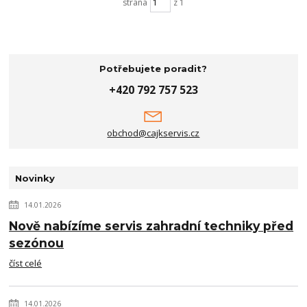
strana
z 1
Potřebujete poradit?
+420 792 757 523
obchod@cajkservis.cz
Novinky
14.01.2026
Nově nabízíme servis zahradní techniky před
sezónou
číst celé
14.01.2026