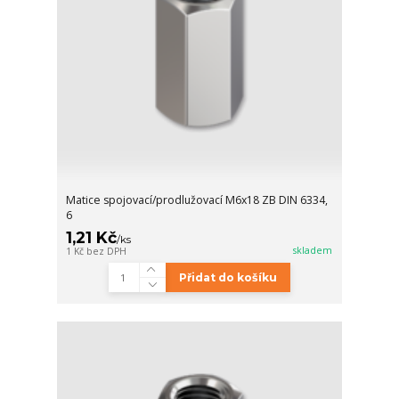
Matice spojovací/prodlužovací M6x18 ZB DIN 6334,
6
1,21 Kč
/
ks
skladem
1 Kč
bez DPH
Přidat do košíku