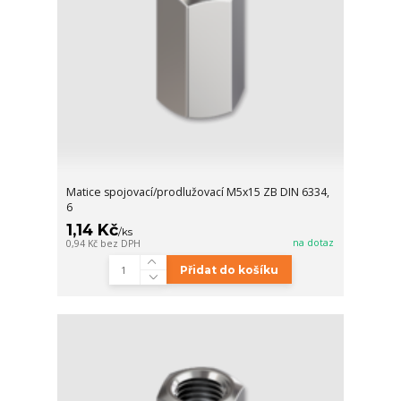
Matice spojovací/prodlužovací M5x15 ZB DIN 6334,
6
1,14 Kč
/
ks
na dotaz
0,94 Kč
bez DPH
Přidat do košíku