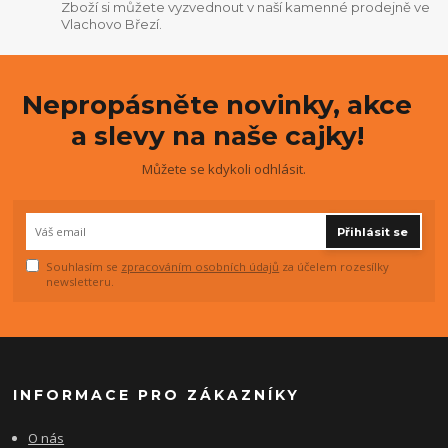
Zboží si můžete vyzvednout v naší kamenné prodejně ve
Vlachovo Březí.
Nepropásněte novinky, akce
a slevy na naše cajky!
Můžete se kdykoli odhlásit.
Přihlásit se
Souhlasím se
zpracováním osobních údajů
za účelem rozesílky
newsletteru.
INFORMACE PRO ZÁKAZNÍKY
O nás