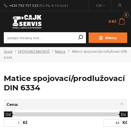
+420 792 757 523
(Po-Pá, 8-16 hod.)
CZK
0
0 Kč
Menu
Úvod
SPOJOVACÍ MATROŠ
Matice
Matice spojovací/prodlužovací DIN
6334
Matice spojovací/prodlužovací
DIN 6334
Cena:
Od
Do
Kč
Kč