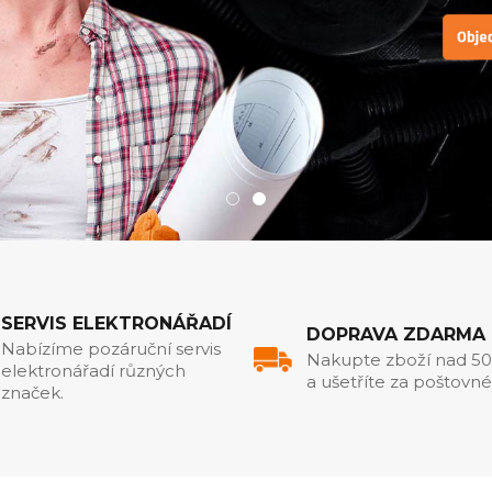
SERVIS ELEKTRONÁŘADÍ
DOPRAVA ZDARMA
Nabízíme pozáruční servis
Nakupte zboží nad 5
elektronářadí různých
a ušetříte za poštovné
značek.