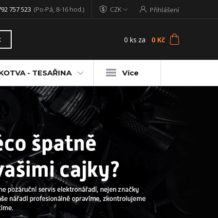
792 757 523
(Po-Pá, 8-16 hod.)
CZK
Přihlášení
0
ks
za
0 Kč
t
KOTVA - TESAŘINA
Více