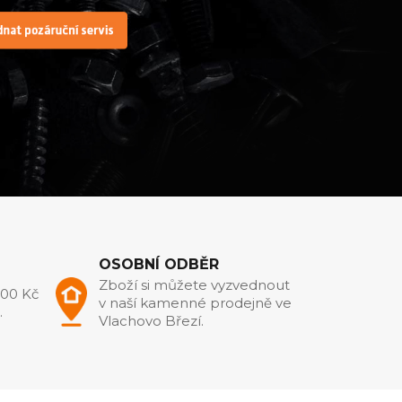
OSOBNÍ ODBĚR
Zboží si můžete vyzvednout
000 Kč
v naší kamenné prodejně ve
.
Vlachovo Březí.