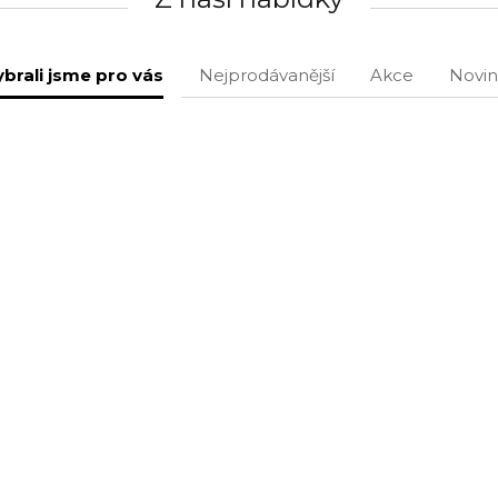
brali jsme pro vás
Nejprodávanější
Akce
Novin