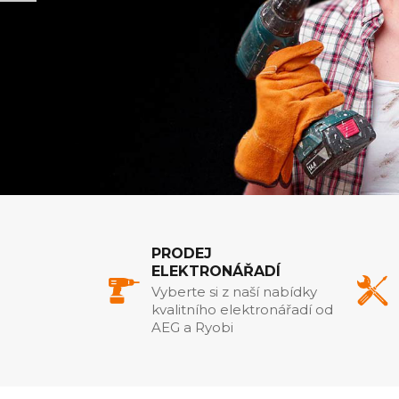
PRODEJ
ELEKTRONÁŘADÍ
Vyberte si z naší nabídky
kvalitního elektronářadí od
AEG a Ryobi