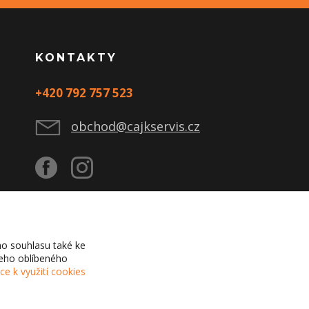
KONTAKTY
+420 792 757 523
obchod@cajkservis.cz
o souhlasu také ke
šeho oblíbeného
íce k využití cookies