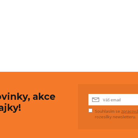
vinky, akce
ajky!
Souhlasím se
zpracová
rozesílky newsletteru.