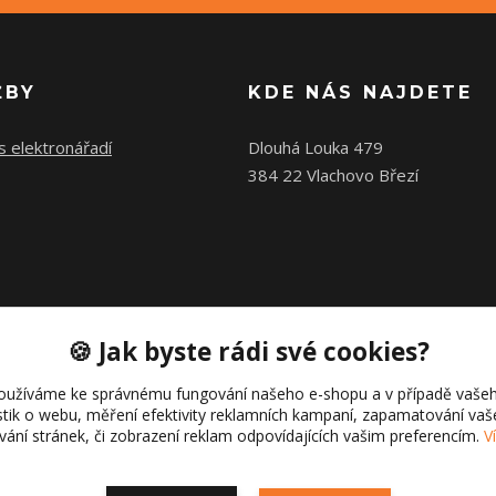
ŽBY
KDE NÁS NAJDETE
s elektronářadí
Dlouhá Louka 479
384 22 Vlachovo Březí
🍪 Jak byste rádi své cookies?
oužíváme ke správnému fungování našeho e-shopu a v případě vašeh
istik o webu, měření efektivity reklamních kampaní, zapamatování va
ívání stránek, či zobrazení reklam odpovídajících vašim preferencím.
V