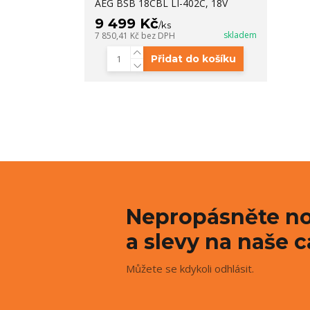
AEG BSB 18CBL LI-402C, 18V
9 499 Kč
/
ks
skladem
7 850,41 Kč
bez DPH
Přidat do košíku
Nepropásněte no
a slevy na naše c
Můžete se kdykoli odhlásit.