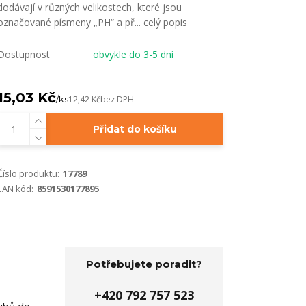
dodávají v různých velikostech, které jsou
označované písmeny „PH“ a př...
celý popis
Dostupnost
obvykle do 3-5 dní
15,03 Kč
/
ks
12,42 Kč
bez DPH
Přidat do košíku
Číslo produktu:
17789
EAN kód:
8591530177895
Potřebujete poradit?
+420 792 757 523