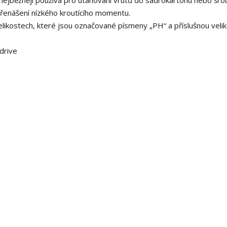
se nejběžněji používá pro utahování vrutů do sádrokartonu nebo šr
přenášení nízkého kroutícího momentu.
elikostech, které jsou označované písmeny „PH“ a příslušnou veliko
idrive