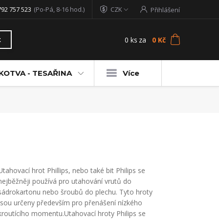
792 757 523
(Po-Pá, 8-16 hod.)
CZK
Přihlášení
0
ks
za
0 Kč
t
KOTVA - TESAŘINA
Více
Utahovací hrot Phillips, nebo také bit Philips se
nejběžněji používá pro utahování vrutů do
sádrokartonu nebo šroubů do plechu. Tyto hroty
jsou určeny především pro přenášení nízkého
kroutícího momentu.Utahovací hroty Philips se