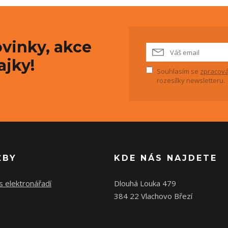
vinky, akce
ajky!
Souhlasím se
zpracová
rozesílky newsletteru.
ŽBY
KDE NÁS NAJDETE
s elektronářadí
Dlouhá Louka 479
384 22 Vlachovo Březí