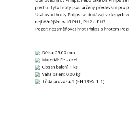
Utahovací hrot Phillips, nebo také bit Philips 
plechu. Tyto hroty jsou určeny především pro 
Utahovací hroty Philips se dodávají v různých v
nejběžnějším patří PH1, PH2 a PH3.
Pozor: nezaměňovat hrot Philips s hrotem Poz
Délka: 25.00 mm
Materiál: Fe - ocel
Obsah balení: 1 ks
Váha balení: 0.00 kg
Třída provozu: 1 (EN 1995-1-1)