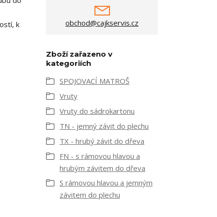
oubů do
obchod@cajkservis.cz
stí, k
Zboží zařazeno v
kategoriích
SPOJOVACÍ MATROŠ
Vruty
Vruty do sádrokartonu
TN - jemný závit do plechu
TX - hrubý závit do dřeva
FN - s rámovou hlavou a
hrubým závitem do dřeva
S rámovou hlavou a jemným
závitem do plechu