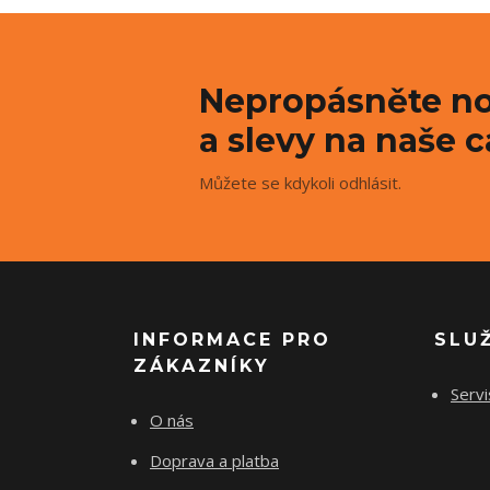
Nepropásněte no
a slevy na naše c
Můžete se kdykoli odhlásit.
INFORMACE PRO
SLU
ZÁKAZNÍKY
Servi
O nás
Doprava a platba