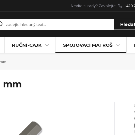
Nevíte si rady? Zavolejte.
+420 
Hleda
RUČNÍ-CAJK
SPOJOVACÍ MATROŠ
5 mm
25 mm