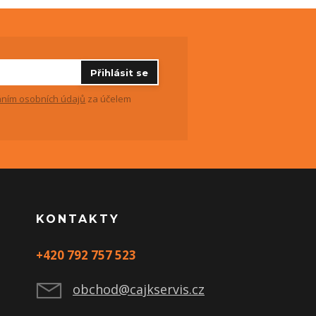
Přihlásit se
ním osobních údajů
za účelem
KONTAKTY
+420 792 757 523
obchod@cajkservis.cz