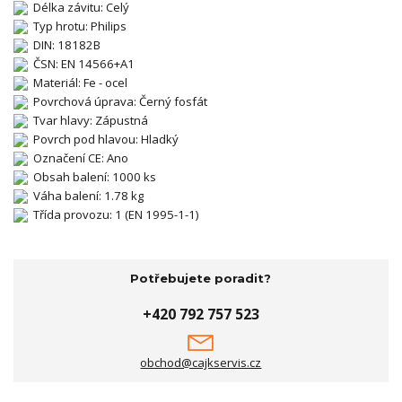
Délka závitu: Celý
Typ hrotu: Philips
DIN: 18182B
ČSN: EN 14566+A1
Materiál: Fe - ocel
Povrchová úprava: Černý fosfát
Tvar hlavy: Zápustná
Povrch pod hlavou: Hladký
Označení CE: Ano
Obsah balení: 1000 ks
Váha balení: 1.78 kg
Třída provozu: 1 (EN 1995-1-1)
Potřebujete poradit?
+420 792 757 523
obchod@cajkservis.cz