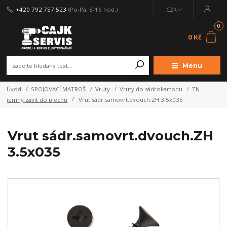
+420 792 757 523
(Po-Pá, 8-16 hod.)
CZK
0
0 Kč
Menu
Úvod
SPOJOVACÍ MATROŠ
Vruty
Vruty do sádrokartonu
TN -
jemný závit do plechu
Vrut sádr.samovrt.dvouch.ZH 3.5x035
Vrut sádr.samovrt.dvouch.ZH
3.5x035