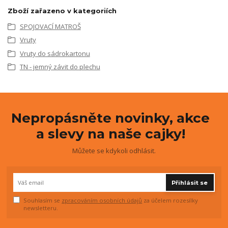
Zboží zařazeno v kategoriích
SPOJOVACÍ MATROŠ
Vruty
Vruty do sádrokartonu
TN - jemný závit do plechu
Nepropásněte novinky, akce
a slevy na naše cajky!
Můžete se kdykoli odhlásit.
Přihlásit se
Souhlasím se
zpracováním osobních údajů
za účelem rozesílky
newsletteru.