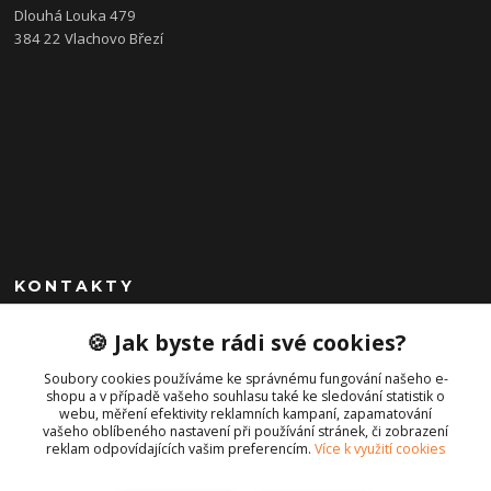
Dlouhá Louka 479
384 22 Vlachovo Březí
KONTAKTY
+420 792 757 523
🍪 Jak byste rádi své cookies?
obchod@cajkservis.cz
Soubory cookies používáme ke správnému fungování našeho e-
shopu a v případě vašeho souhlasu také ke sledování statistik o
webu, měření efektivity reklamních kampaní, zapamatování
vašeho oblíbeného nastavení při používání stránek, či zobrazení
reklam odpovídajících vašim preferencím.
Více k využití cookies