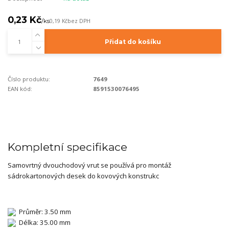
0,23 Kč
/
ks
0,19 Kč
bez DPH
Přidat do košíku
Číslo produktu:
7649
EAN kód:
8591530076495
Kompletní specifikace
Samovrtný dvouchodový vrut se používá pro montáž
sádrokartonových desek do kovových konstrukc
Průměr: 3.50 mm
Délka: 35.00 mm