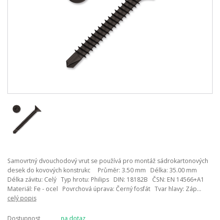
Samovrtný dvouchodový vrut se používá pro montáž sádrokartonových
desek do kovových konstrukc Průměr: 3.50 mm Délka: 35.00 mm
Délka závitu: Celý Typ hrotu: Philips DIN: 18182B ČSN: EN 14566+A1
Materiál: Fe - ocel Povrchová úprava: Černý fosfát Tvar hlavy: Záp...
celý popis
Dostupnost
na dotaz