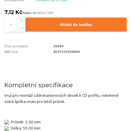
7,12 Kč
/
tisks
5,88 Kč
bez DPH
Přidat do košíku
Číslo produktu:
20889
EAN kód:
8591530208896
Kompletní specifikace
Vrut pro montáž sádrokartonových desek k CD profilu, extrémně
ostrá špička vrutu pro lehčí průnik.
Průměr: 3.50 mm
Délka: 55.00 mm