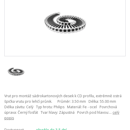
Vrut pro montáž sádrokartonových desek k CD profilu, extrémně ostrá
špička vrutu pro lehčí průnik. Průměr: 3.50 mm Délka: 55.00 mm
Délka závitu: Celý Typ hrotu: Philips Materiál: Fe - ocel Povrchová
úprava: Černý fosfát Tvar hlavy: Zápustná Povrch pod hlavou:...
celý
popis
Dostupnost
obvykle do 3-5 dní