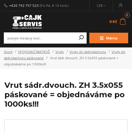
+420 792 757 523
(Po-Pá, 8-16 hod.)
CZK
0
0 Kč
Menu
Úvod
SPOJOVACÍ MATROŠ
Vruty
Vruty do sádrokartonu
Vruty do
sádrokartonu páskované
Vrut sádr.dvouch. ZH 3.5x055 páskované =
objednáváme po 1000ks!!!
Vrut sádr.dvouch. ZH 3.5x055
páskované = objednáváme po
1000ks!!!