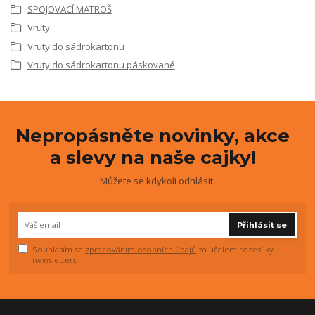
SPOJOVACÍ MATROŠ
Vruty
Vruty do sádrokartonu
Vruty do sádrokartonu páskované
Nepropásněte novinky, akce
a slevy na naše cajky!
Můžete se kdykoli odhlásit.
Přihlásit se
Souhlasím se
zpracováním osobních údajů
za účelem rozesílky
newsletteru.