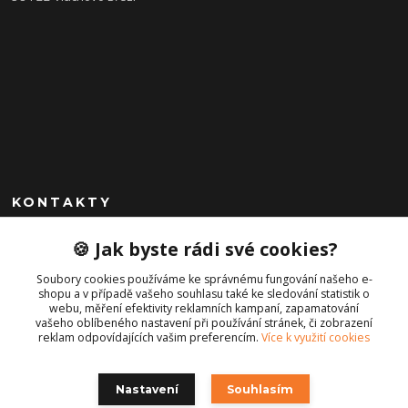
KONTAKTY
+420 792 757 523
🍪 Jak byste rádi své cookies?
obchod@cajkservis.cz
Soubory cookies používáme ke správnému fungování našeho e-
shopu a v případě vašeho souhlasu také ke sledování statistik o
webu, měření efektivity reklamních kampaní, zapamatování
vašeho oblíbeného nastavení při používání stránek, či zobrazení
reklam odpovídajících vašim preferencím.
Více k využití cookies
Nastavení
Souhlasím