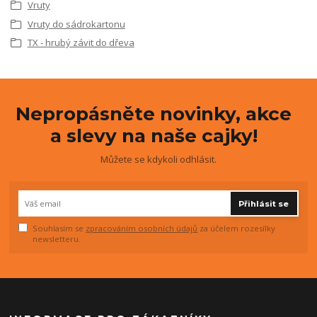
Vruty
Vruty do sádrokartonu
TX - hrubý závit do dřeva
Nepropásněte novinky, akce
a slevy na naše cajky!
Můžete se kdykoli odhlásit.
Přihlásit se
Souhlasím se
zpracováním osobních údajů
za účelem rozesílky
newsletteru.