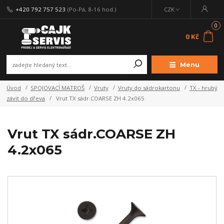
+420 792 757 523
(Po-Pá, 8-16 hod.)
CZK
0
0 Kč
Menu
Úvod
SPOJOVACÍ MATROŠ
Vruty
Vruty do sádrokartonu
TX - hrubý
závit do dřeva
Vrut TX sádr.COARSE ZH 4.2x065
Vrut TX sádr.COARSE ZH
4.2x065