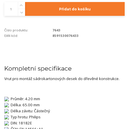
Přidat do košíku
Číslo produktu:
7643
EAN kód:
8591530076433
Kompletní specifikace
Vrut pro montáž sádrokartonových desek do dřevěné konstrukce.
Průměr: 4.20 mm
Délka: 65.00 mm
Délka závitu: Částečný
Typ hrotu: Philips
DIN: 18182E
ČSN: EN 14566+A1