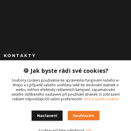
KONTAKTY
+420 792 757 523
🍪 Jak byste rádi své cookies?
obchod@cajkservis.cz
Soubory cookies používáme ke správnému fungování našeho e-
shopu a v případě vašeho souhlasu také ke sledování statistik o
webu, měření efektivity reklamních kampaní, zapamatování
vašeho oblíbeného nastavení při používání stránek, či zobrazení
reklam odpovídajících vašim preferencím.
Více k využití cookies
Nastavení
Souhlasím
Copyright © 2021 Cajk servis Profortel
Souhlas můžete odmítnout
zde
.