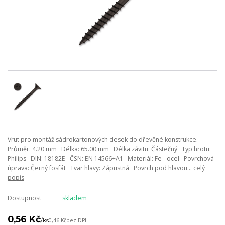
Vrut pro montáž sádrokartonových desek do dřevěné konstrukce.
Průměr: 4.20 mm Délka: 65.00 mm Délka závitu: Částečný Typ hrotu:
Philips DIN: 18182E ČSN: EN 14566+A1 Materiál: Fe - ocel Povrchová
úprava: Černý fosfát Tvar hlavy: Zápustná Povrch pod hlavou...
celý
popis
Dostupnost
skladem
0,56 Kč
/
ks
0,46 Kč
bez DPH