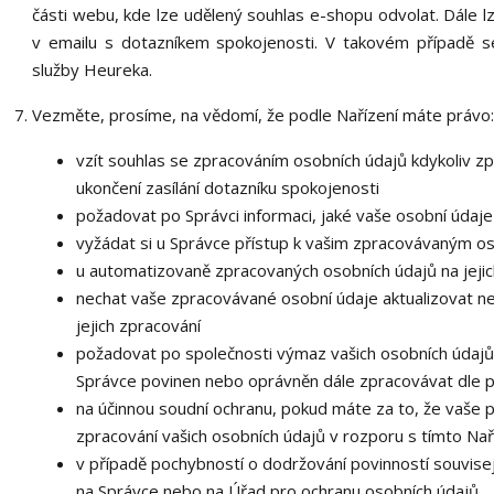
části webu, kde lze udělený souhlas e-shopu odvolat. Dále lz
v emailu s dotazníkem spokojenosti. V takovém případě s
služby Heureka.
Vezměte, prosíme, na vědomí, že podle Nařízení máte právo:
vzít souhlas se zpracováním osobních údajů kdykoliv zp
ukončení zasílání dotazníku spokojenosti
požadovat po Správci informaci, jaké vaše osobní údaj
vyžádat si u Správce přístup k vašim zpracovávaným os
u automatizovaně zpracovaných osobních údajů na jejic
nechat vaše zpracovávané osobní údaje aktualizovat n
jejich zpracování
požadovat po společnosti výmaz vašich osobních údajů,
Správce povinen nebo oprávněn dále zpracovávat dle p
na účinnou soudní ochranu, pokud máte za to, že vaše 
zpracování vašich osobních údajů v rozporu s tímto Na
v případě pochybností o dodržování povinností souvisej
na Správce nebo na Úřad pro ochranu osobních údajů