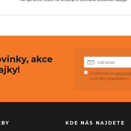
vinky, akce
ajky!
Souhlasím se
zpracová
rozesílky newsletteru.
ŽBY
KDE NÁS NAJDETE