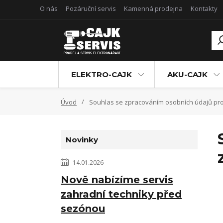
O nás
Pozáruční servis
Kamenná prodejna
Kontakty
ELEKTRO-CAJK
AKU-CAJK
Úvod
Souhlas se zpracováním osobních údajů pro 
Novinky
14.01.2026
Nově nabízíme servis
zahradní techniky před
sezónou