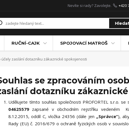
Nevíte si rady? Zavolejte.
+420 
Hleda
RUČNÍ-CAJK
SPOJOVACÍ MATROŠ
účely zaslání dotazníku zákaznické spokojenosti
Souhlas se zpracováním osob
zaslání dotazníku zákaznické
Udělujete tímto souhlas společnosti PROFORTEL s.r.o. se s
04625579
zapsané v obchodním rejstříku vedeném Kr
8.12.2015, oddíl C, vložka 24356 (dále jen
„Správce“
), ab
Rady (EU) č. 2016/679 o ochraně fyzických osob v souvisl