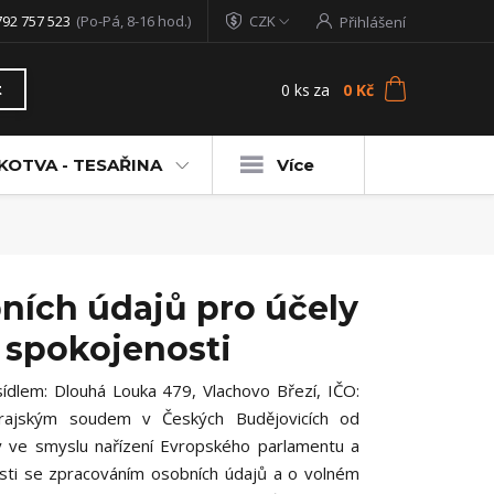
792 757 523
(Po-Pá, 8-16 hod.)
CZK
Přihlášení
0
ks
za
0 Kč
t
KOTVA - TESAŘINA
Více
ních údajů pro účely
 spokojenosti
ídlem: Dlouhá Louka 479, Vlachovo Březí, IČO:
ajským soudem v Českých Budějovicích od
y ve smyslu nařízení Evropského parlamentu a
osti se zpracováním osobních údajů a o volném