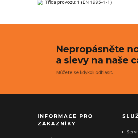
Třída provozu: 1 (EN 1995-1-1)
Nepropásněte no
a slevy na naše c
Můžete se kdykoli odhlásit.
INFORMACE PRO
SLU
ZÁKAZNÍKY
Servi