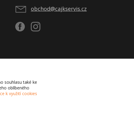
obchod@cajkservis.cz
o souhlasu také ke
šeho oblíbeného
íce k využití cookies