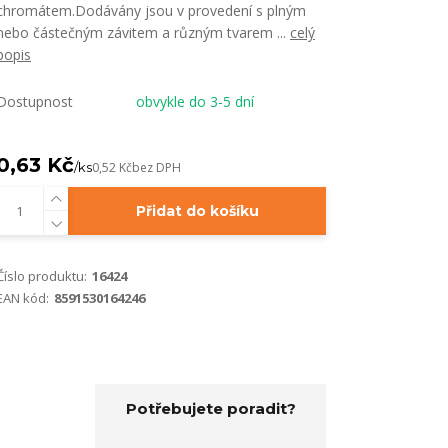
chromátem.Dodávány jsou v provedení s plným
nebo částečným závitem a různým tvarem ...
celý
popis
Dostupnost
obvykle do 3-5 dní
0,63 Kč
/
ks
0,52 Kč
bez DPH
Přidat do košíku
Číslo produktu:
16424
EAN kód:
8591530164246
Potřebujete poradit?