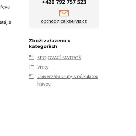
+420 792 757 523
dřeva
obchod@cajkservis.cz
atá) s
Zboží zařazeno v
kategoriích
SPOJOVACÍ MATROŠ
Vruty
Univerzální vruty s půlkulatou
hlavou