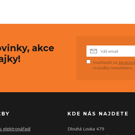
vinky, akce
ajky!
Souhlasím se
zpracová
rozesílky newsletteru.
ŽBY
KDE NÁS NAJDETE
s elektronářadí
Dlouhá Louka 479