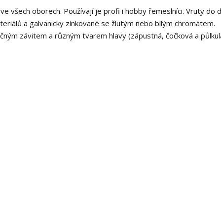
 ve všech oborech. Používají je profi i hobby řemeslníci. Vruty do 
eriálů a galvanicky zinkované se žlutým nebo bílým chromátem.
ným závitem a různým tvarem hlavy (zápustná, čočková a půlkul