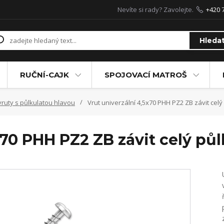
Nevíte si rady? Zavolejte.
+420 
Hleda
RUČNÍ-CAJK
SPOJOVACÍ MATROŠ
vruty s půlkulatou hlavou
Vrut univerzální 4,5x70 PHH PZ2 ZB závit celý 
x70 PHH PZ2 ZB závit celý půl