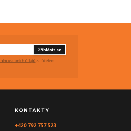
Přihlásit se
ním osobních údajů
za účelem
KONTAKTY
+420 792 757 523