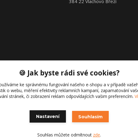
384 22 Vlachovo Březí
🍪 Jak byste rádi své cookies?
oužíváme ke správnému fungování našeho e-shopu a v případě vašeh
istik o webu, měření efektivity reklamních kampaní, zapamatování va
Copyright © 2021 Cajk servis Profortel
ívání stránek, či zobrazení reklam odpovídajících vašim preferencím.
V
Nastavení
Souhlasím
Souhlas můžete odmítnout
zde
.