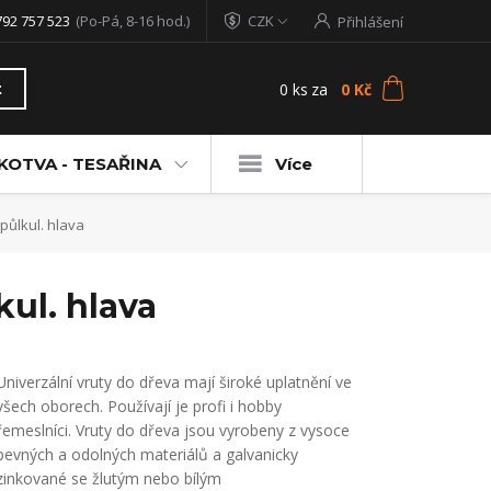
792 757 523
(Po-Pá, 8-16 hod.)
CZK
Přihlášení
0
ks
za
0 Kč
t
KOTVA - TESAŘINA
Více
půlkul. hlava
kul. hlava
Univerzální vruty do dřeva mají široké uplatnění ve
všech oborech. Používají je profi i hobby
řemeslníci. Vruty do dřeva jsou vyrobeny z vysoce
pevných a odolných materiálů a galvanicky
zinkované se žlutým nebo bílým