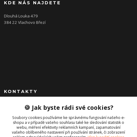
KDE NÁS NAJDETE
Dlouhá Louka 479
384 22 Vlachovo Březí
KONTAKTY
+420 792 757 523
🍪 Jak byste rádi své cookies?
obchod@cajkservis.cz
Soubory cookies používáme ke správnému fungování našeho e-
shopu a v případě vašeho souhlasu také ke sledování statistik o
webu, měření efektivity reklamních kampaní, zapamatování
vašeho oblíbeného nastavení při používání stránek, či zobrazení