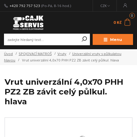
+420 792 757 523
(Po-Pá, 8-16 hod.)
CZK
0
0 Kč
Menu
Úvod
SPOJOVACÍ MATROŠ
Vruty
Univerzální vruty s půlkulatou
hlavou
Vrut univerzální 4,0x70 PHH PZ2 ZB závit celý půlkul. hlava
Vrut univerzální 4,0x70 PHH
PZ2 ZB závit celý půlkul.
hlava