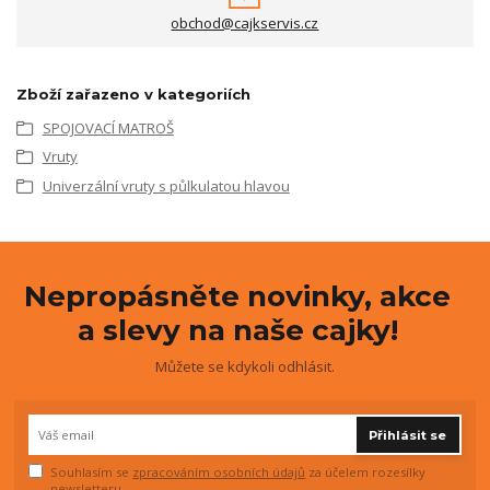
obchod@cajkservis.cz
Zboží zařazeno v kategoriích
SPOJOVACÍ MATROŠ
Vruty
Univerzální vruty s půlkulatou hlavou
Nepropásněte novinky, akce
a slevy na naše cajky!
Můžete se kdykoli odhlásit.
Přihlásit se
Souhlasím se
zpracováním osobních údajů
za účelem rozesílky
newsletteru.