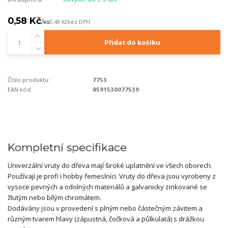
0,58 Kč
/
ks
0,48 Kč
bez DPH
Přidat do košíku
Číslo produktu:
7753
EAN kód:
8591530077539
Kompletní specifikace
Univerzální vruty do dřeva mají široké uplatnění ve všech oborech.
Používají je profi i hobby řemeslníci. Vruty do dřeva jsou vyrobeny z
vysoce pevných a odolných materiálů a galvanicky zinkované se
žlutým nebo bílým chromátem.
Dodávány jsou v provedení s plným nebo částečným závitem a
různým tvarem hlavy (zápustná, čočková a půlkulatá) s drážkou