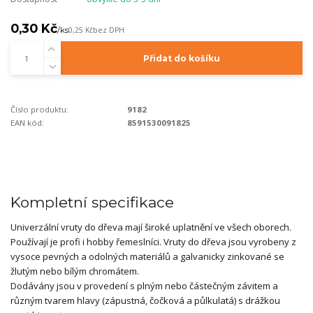
0,30 Kč
/
ks
0,25 Kč
bez DPH
Přidat do košíku
Číslo produktu:
9182
EAN kód:
8591530091825
Kompletní specifikace
Univerzální vruty do dřeva mají široké uplatnění ve všech oborech.
Používají je profi i hobby řemeslníci. Vruty do dřeva jsou vyrobeny z
vysoce pevných a odolných materiálů a galvanicky zinkované se
žlutým nebo bílým chromátem.
Dodávány jsou v provedení s plným nebo částečným závitem a
různým tvarem hlavy (zápustná, čočková a půlkulatá) s drážkou