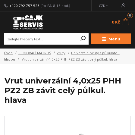
+420 792 757 523
(Po-Pá, 8-16 hod.)
CZK
0
0 Kč
Menu
Úvod
SPOJOVACÍ MATROŠ
Vruty
Univerzální vruty s půlkulatou
hlavou
Vrut univerzální 4,0x25 PHH PZ2 ZB závit celý půlkul. hlava
Vrut univerzální 4,0x25 PHH
PZ2 ZB závit celý půlkul.
hlava