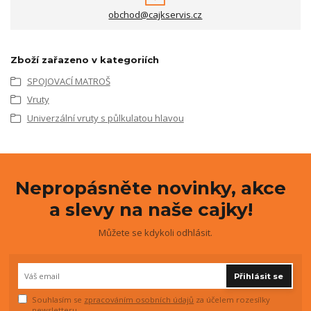
obchod@cajkservis.cz
Zboží zařazeno v kategoriích
SPOJOVACÍ MATROŠ
Vruty
Univerzální vruty s půlkulatou hlavou
Nepropásněte novinky, akce
a slevy na naše cajky!
Můžete se kdykoli odhlásit.
Přihlásit se
Souhlasím se
zpracováním osobních údajů
za účelem rozesílky
newsletteru.