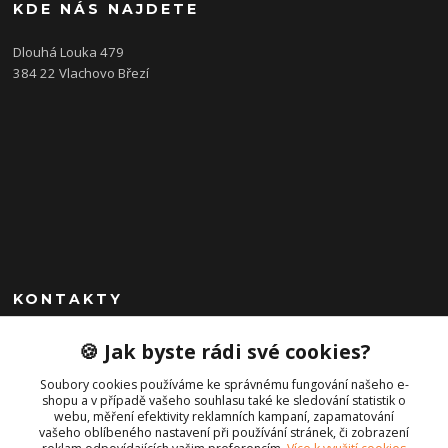
KDE NÁS NAJDETE
Dlouhá Louka 479
384 22 Vlachovo Březí
KONTAKTY
+420 792 757 523
🍪 Jak byste rádi své cookies?
obchod@cajkservis.cz
Soubory cookies používáme ke správnému fungování našeho e-
shopu a v případě vašeho souhlasu také ke sledování statistik o
webu, měření efektivity reklamních kampaní, zapamatování
vašeho oblíbeného nastavení při používání stránek, či zobrazení