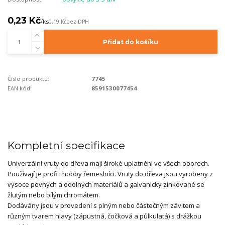
0,23 Kč
/
ks
0,19 Kč
bez DPH
Přidat do košíku
Číslo produktu:
7745
EAN kód:
8591530077454
Kompletní specifikace
Univerzální vruty do dřeva mají široké uplatnění ve všech oborech.
Používají je profi i hobby řemeslníci. Vruty do dřeva jsou vyrobeny z
vysoce pevných a odolných materiálů a galvanicky zinkované se
žlutým nebo bílým chromátem.
Dodávány jsou v provedení s plným nebo částečným závitem a
různým tvarem hlavy (zápustná, čočková a půlkulatá) s drážkou