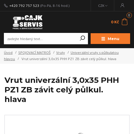
+420 792 757 523
(Po-Pá, 8-16 hod.)
CZK
0
0 Kč
Menu
Úvod
SPOJOVACÍ MATROŠ
Vruty
Univerzální vruty s půlkulatou
hlavou
Vrut univerzální 3,0x35 PHH PZ1 ZB závit celý půlkul. hlava
Vrut univerzální 3,0x35 PHH
PZ1 ZB závit celý půlkul.
hlava