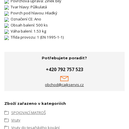
Povrchová úprava: Zinek bílý
Tvar hlavy: Půlkulatá
Povrch pod hlavou: Hladký
Označení CE: Ano
Obsah balení: 500 ks
Váha balení: 1.53 kg
Třída provozu: 1 (EN 1995-1-1)
Potřebujete poradit?
+420 792 757 523
obchod@cajkservis.cz
Zboží zařazeno v kategoriích
SPOJOVACÍ MATROŠ
Vruty
Vruty do tesařského kování