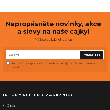
Nepropásněte novinky, akce
a slevy na naše cajky!
Můžete se kdykoli odhlásit.
Přihlásit se
Souhlasím se
zpracováním osobních údajů
za účelem rozesílky
newsletteru.
INFORMACE PRO ZÁKAZNÍKY
O nás