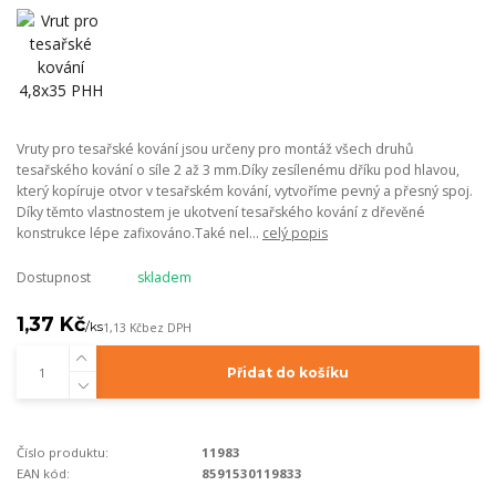
Vruty pro tesařské kování jsou určeny pro montáž všech druhů
tesařského kování o síle 2 až 3 mm.Díky zesílenému dříku pod hlavou,
který kopíruje otvor v tesařském kování, vytvoříme pevný a přesný spoj.
Díky těmto vlastnostem je ukotvení tesařského kování z dřevěné
konstrukce lépe zafixováno.Také nel...
celý popis
Dostupnost
skladem
1,37 Kč
/
ks
1,13 Kč
bez DPH
Přidat do košíku
Číslo produktu:
11983
EAN kód:
8591530119833