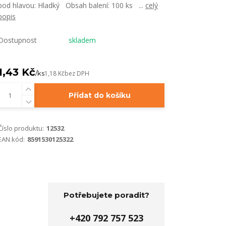
pod hlavou: Hladký Obsah balení: 100 ks ...
celý
popis
Dostupnost
skladem
1,43 Kč
/
ks
1,18 Kč
bez DPH
Přidat do košíku
Číslo produktu:
12532
EAN kód:
8591530125322
Potřebujete poradit?
+420 792 757 523