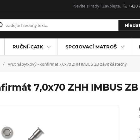
Nevíte si rady? Zavolejte.
+420 
Hleda
RUČNÍ-CAJK
SPOJOVACÍ MATROŠ
Vrut nábytkový - konfirmát 7,0x70 ZHH IMBUS ZB závit částečný
nfirmát 7,0x70 ZHH IMBUS ZB 