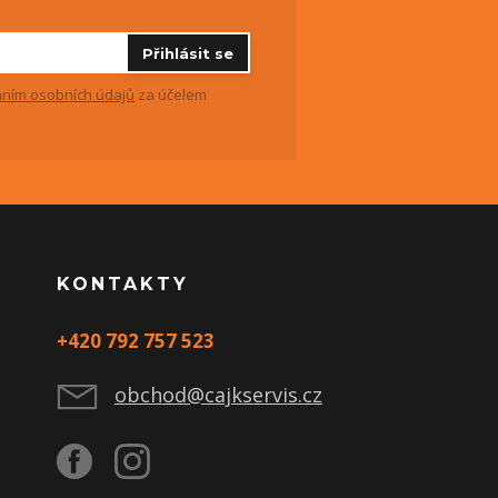
Přihlásit se
ním osobních údajů
za účelem
KONTAKTY
+420 792 757 523
obchod@cajkservis.cz