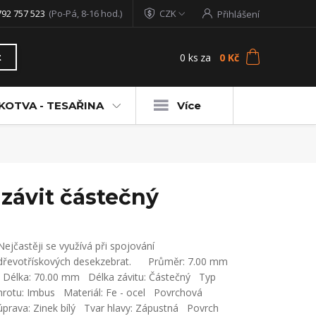
792 757 523
(Po-Pá, 8-16 hod.)
CZK
Přihlášení
0
ks
za
0 Kč
t
KOTVA - TESAŘINA
Více
závit částečný
Nejčastěji se využívá při spojování
dřevotřískových desekzebrat. Průměr: 7.00 mm
Délka: 70.00 mm Délka závitu: Částečný Typ
hrotu: Imbus Materiál: Fe - ocel Povrchová
úprava: Zinek bílý Tvar hlavy: Zápustná Povrch