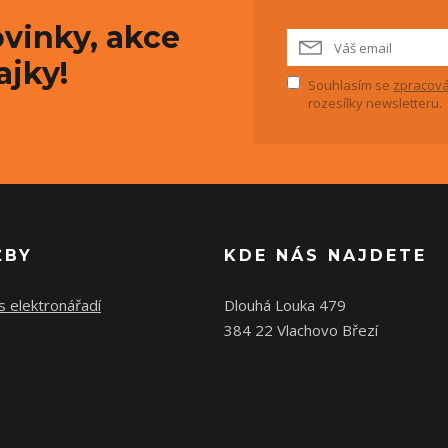
vinky, akce
ajky!
Souhlasím se
zpracová
rozesílky newsletteru.
ŽBY
KDE NÁS NAJDETE
s elektronářadí
Dlouhá Louka 479
384 22 Vlachovo Březí