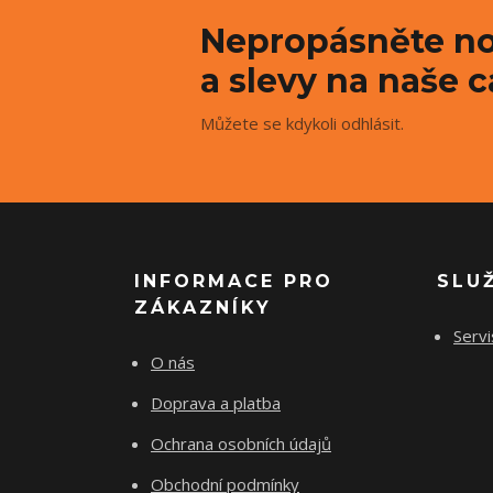
Nepropásněte no
a slevy na naše c
Můžete se kdykoli odhlásit.
INFORMACE PRO
SLU
ZÁKAZNÍKY
Servi
O nás
Doprava a platba
Ochrana osobních údajů
Obchodní podmínky