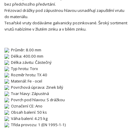
bez předchozího předvrtání.
Frézovací drážky pod zápustnou hlavou usnadňují zapuštění vrutu
do materiálu.
Tesařské vruty dodáváme galvanicky pozinkované. Široký sortiment
vrutů nabízíme v žlutém zinku a v bílém zinku.
Průměr: 8.00 mm
Délka: 400.00 mm
Délka závitu: Částečný
Typ hrotu: Torx
Rozměr hrotu: TX 40
Materiál: Fe - ocel
Povrchová úprava: Zinek bílý
Tvar hlavy: Zápustná
Povrch pod hlavou: S drážkou
Označení CE: Ano
Obsah balení: 50 ks
Váha balení: 4.25 kg
Třída provozu: 1 (EN 1995-1-1)