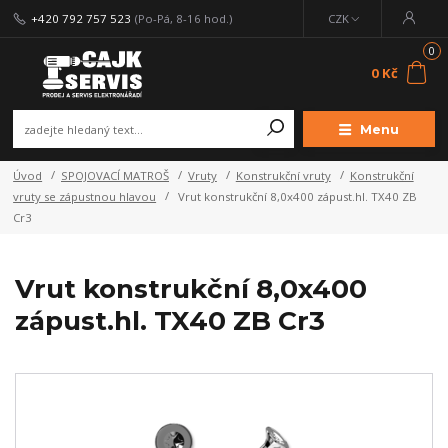
+420 792 757 523
(Po-Pá, 8-16 hod.)
CZK
0
0 Kč
Menu
Úvod
SPOJOVACÍ MATROŠ
Vruty
Konstrukční vruty
Konstrukční
vruty se zápustnou hlavou
Vrut konstrukční 8,0x400 zápust.hl. TX40 ZB
Cr3
Vrut konstrukční 8,0x400
zápust.hl. TX40 ZB Cr3