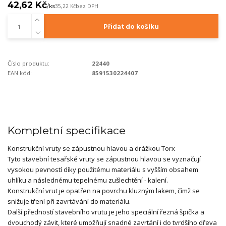
42,62 Kč
/
ks
35,22 Kč
bez DPH
Přidat do košíku
Číslo produktu:
22440
EAN kód:
8591530224407
Kompletní specifikace
Konstrukční vruty se zápustnou hlavou a drážkou Torx
Tyto stavební tesařské vruty se zápustnou hlavou se vyznačují
vysokou pevností díky použitému materiálu s vyšším obsahem
uhlíku a následnému tepelnému zušlechtění - kalení.
Konstrukční vrut je opatřen na povrchu kluzným lakem, čímž se
snižuje tření při zavrtávání do materiálu.
Další předností stavebního vrutu je jeho speciální řezná špička a
dvouchodý závit, které umožňují snadné zavrtání i do tvrdšího dřeva