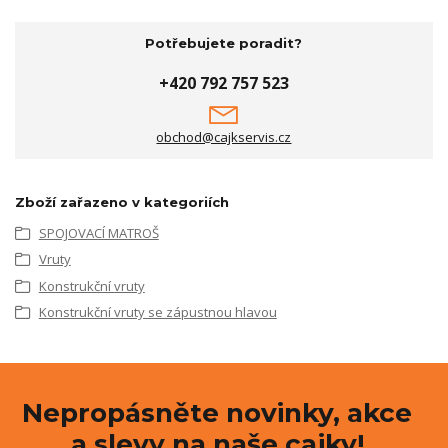
Potřebujete poradit?
+420 792 757 523
obchod@cajkservis.cz
Zboží zařazeno v kategoriích
SPOJOVACÍ MATROŠ
Vruty
Konstrukční vruty
Konstrukční vruty se zápustnou hlavou
Nepropásněte novinky, akce
a slevy na naše cajky!