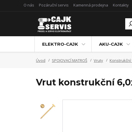
O nás
Pozáruční servis
Kamenná prodejna
Kontakty
ELEKTRO-CAJK
AKU-CAJK
Úvod
SPOJOVACÍ MATROŠ
Vruty
Konstrukční 
Vrut konstrukční 6,0x