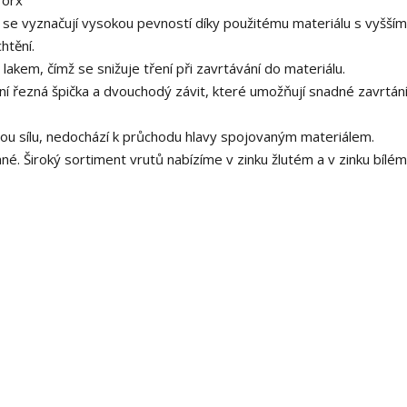
Torx
u se vyznačují vysokou pevností díky použitému materiálu s vyšším
htění.
akem, čímž se snižuje tření při zavrtávání do materiálu.
lní řezná špička a dvouchodý závit, které umožňují snadné zavrtání
rnou sílu, nedochází k průchodu hlavy spojovaným materiálem.
. Široký sortiment vrutů nabízíme v zinku žlutém a v zinku bílém