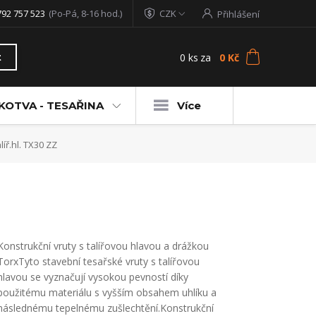
792 757 523
(Po-Pá, 8-16 hod.)
CZK
Přihlášení
0
ks
za
0 Kč
t
KOTVA - TESAŘINA
Více
líř.hl. TX30 ZZ
Konstrukční vruty s talířovou hlavou a drážkou
TorxTyto stavební tesařské vruty s talířovou
hlavou se vyznačují vysokou pevností díky
použitému materiálu s vyšším obsahem uhlíku a
následnému tepelnému zušlechtění.Konstrukční