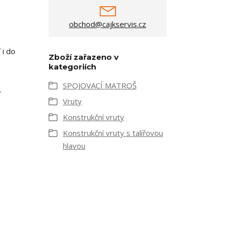
obchod@cajkservis.cz
 i do
Zboží zařazeno v
kategoriích
SPOJOVACÍ MATROŠ
.
Vruty
Konstrukční vruty
Konstrukční vruty s talířovou
hlavou