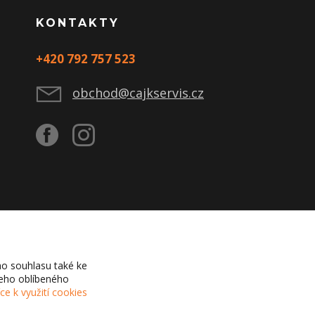
KONTAKTY
+420 792 757 523
obchod@cajkservis.cz
o souhlasu také ke
šeho oblíbeného
íce k využití cookies