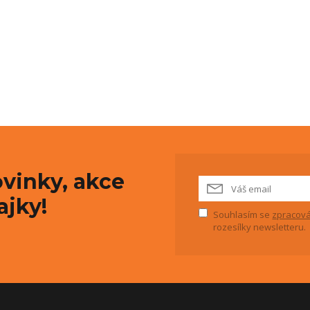
vinky, akce
ajky!
Souhlasím se
zpracová
rozesílky newsletteru.