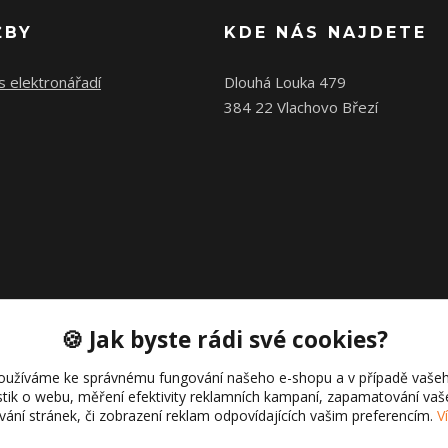
ŽBY
KDE NÁS NAJDETE
s elektronářadí
Dlouhá Louka 479
384 22 Vlachovo Březí
🍪 Jak byste rádi své cookies?
oužíváme ke správnému fungování našeho e-shopu a v případě vašeh
istik o webu, měření efektivity reklamních kampaní, zapamatování va
Copyright © 2021 Cajk servis Profortel
ívání stránek, či zobrazení reklam odpovídajících vašim preferencím.
V