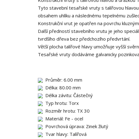
Konstrukční vruty s talířovou hlavou a drážkou 
Tyto stavební tesařské vruty s talířovou hlavo
obsahem uhlíku a následnému tepelnému zušlec
Konstrukční vrut je opatřen na povrchu kluzným l
Další předností stavebního vrutu je jeho speciá
tvrdšího dřeva bez předchozího předvrtání.
Větší plocha talířové hlavy umožňuje vyšší svě
Tesařské vruty dodáváme galvanicky pozinkované
Průměr: 6.00 mm
Délka: 80.00 mm
Délka závitu: Částečný
Typ hrotu: Torx
Rozměr hrotu: TX 30
Materiál: Fe - ocel
Povrchová úprava: Zinek žlutý
Tvar hlavy: Talířová