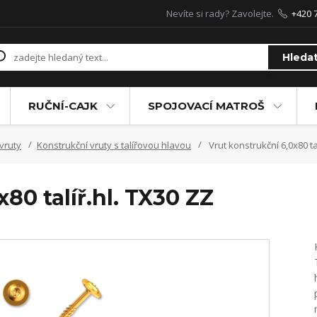
Nevíte si rady? Zavolejte.
+420 
Hleda
RUČNÍ-CAJK
SPOJOVACÍ MATROŠ
vruty
Konstrukční vruty s talířovou hlavou
Vrut konstrukční 6,0x80 ta
80 talíř.hl. TX30 ZZ