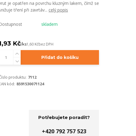
vrut je opatřen na povrchu kluzným lakem, čímž se
snižuje tření při zavrtáv...
celý popis
Dostupnost
skladem
1,93 Kč
/
ks
1,60 Kč
bez DPH
Přidat do košíku
Číslo produktu:
7112
EAN kód:
8591530071124
Potřebujete poradit?
+420 792 757 523