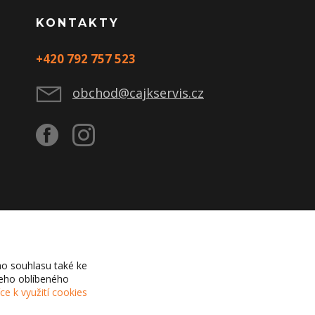
KONTAKTY
+420 792 757 523
obchod@cajkservis.cz
o souhlasu také ke
šeho oblíbeného
íce k využití cookies