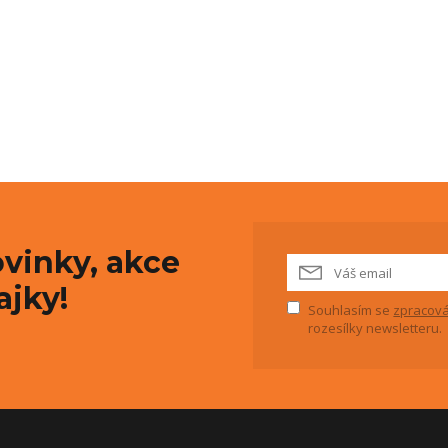
vinky, akce
ajky!
Souhlasím se
zpracová
rozesílky newsletteru.