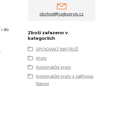
obchod@cajkservis.cz
 i do
Zboží zařazeno v
kategoriích
SPOJOVACÍ MATROŠ
.
Vruty
Konstrukční vruty
Konstrukční vruty s talířovou
hlavou