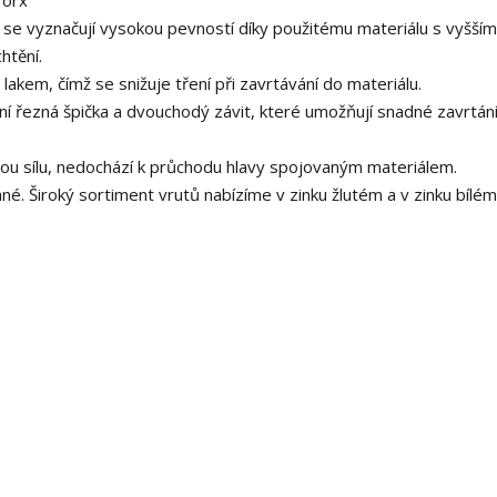
Torx
u se vyznačují vysokou pevností díky použitému materiálu s vyšším
htění.
akem, čímž se snižuje tření při zavrtávání do materiálu.
lní řezná špička a dvouchodý závit, které umožňují snadné zavrtání
rnou sílu, nedochází k průchodu hlavy spojovaným materiálem.
. Široký sortiment vrutů nabízíme v zinku žlutém a v zinku bílém