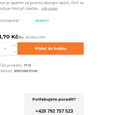
vrut je opatřen na povrchu kluzným lakem, čímž se
snižuje tření při zavrtáv...
celý popis
Dostupnost
skladem
1,70 Kč
/
ks
1,40 Kč
bez DPH
Přidat do košíku
Číslo produktu:
7110
EAN kód:
8591530071100
Potřebujete poradit?
+420 792 757 523