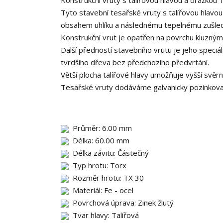
Konstrukční vruty s talířovou hlavou a drážkou 
Tyto stavební tesařské vruty s talířovou hlavo
obsahem uhlíku a následnému tepelnému zušlec
Konstrukční vrut je opatřen na povrchu kluzným l
Další předností stavebního vrutu je jeho speciá
tvrdšího dřeva bez předchozího předvrtání.
Větší plocha talířové hlavy umožňuje vyšší svě
Tesařské vruty dodáváme galvanicky pozinkované
Průměr: 6.00 mm
Délka: 60.00 mm
Délka závitu: Částečný
Typ hrotu: Torx
Rozměr hrotu: TX 30
Materiál: Fe - ocel
Povrchová úprava: Zinek žlutý
Tvar hlavy: Talířová