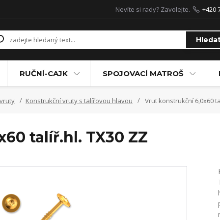
Nevíte si rady? Zavolejte.
+420 
Hleda
RUČNÍ-CAJK
SPOJOVACÍ MATROŠ
vruty
Konstrukční vruty s talířovou hlavou
Vrut konstrukční 6,0x60 ta
60 talíř.hl. TX30 ZZ