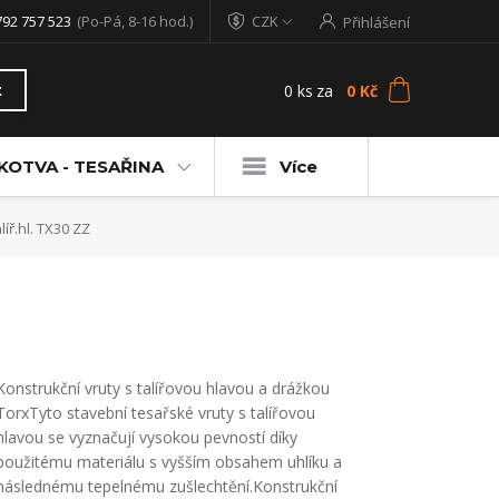
792 757 523
(Po-Pá, 8-16 hod.)
CZK
Přihlášení
0
ks
za
0 Kč
t
KOTVA - TESAŘINA
Více
líř.hl. TX30 ZZ
Konstrukční vruty s talířovou hlavou a drážkou
TorxTyto stavební tesařské vruty s talířovou
hlavou se vyznačují vysokou pevností díky
použitému materiálu s vyšším obsahem uhlíku a
následnému tepelnému zušlechtění.Konstrukční