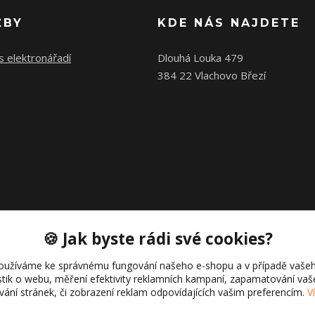
ŽBY
KDE NÁS NAJDETE
s elektronářadí
Dlouhá Louka 479
384 22 Vlachovo Březí
🍪 Jak byste rádi své cookies?
oužíváme ke správnému fungování našeho e-shopu a v případě vašeh
istik o webu, měření efektivity reklamních kampaní, zapamatování va
Copyright © 2021 Cajk servis Profortel
ívání stránek, či zobrazení reklam odpovídajících vašim preferencím.
V