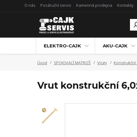
O nás
Pozáruční servis
Kamenná prodejna
Kontakty
ELEKTRO-CAJK
AKU-CAJK
Úvod
SPOJOVACÍ MATROŠ
Vruty
Konstrukční 
Vrut konstrukční 6,0x