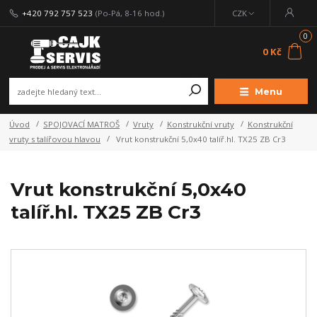
+420 792 757 523
(Po-Pá, 8-16 hod.)
CZK
0
0 Kč
Menu
Úvod
SPOJOVACÍ MATROŠ
Vruty
Konstrukční vruty
Konstrukční
vruty s talířovou hlavou
Vrut konstrukční 5,0x40 talíř.hl. TX25 ZB Cr3
Vrut konstrukční 5,0x40
talíř.hl. TX25 ZB Cr3