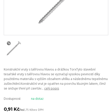
Konstrukční vruty s talířovou hlavou a drážkou TorxTyto stavební
tesařské vruty s talířovou hlavou se vyznačují vysokou pevností díky
použitému materiálu s vyšším obsahem uhlíku a následnému tepelnému
zušlechtění.Konstrukční vrut je opatřen na povrchu kluzným lakem, čímž
se snižuje tření při zavrtáv...
celý popis
Dostupnost
na dotaz
0,91 Kč
/
ks
0,75 Kč
bez DPH