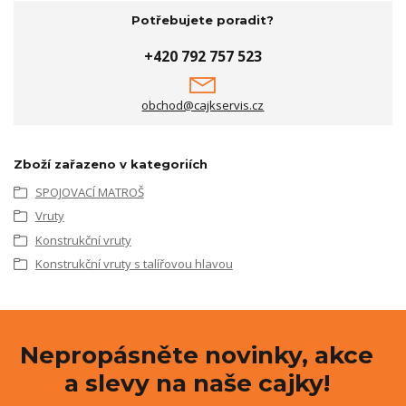
Potřebujete poradit?
+420 792 757 523
obchod@cajkservis.cz
Zboží zařazeno v kategoriích
SPOJOVACÍ MATROŠ
Vruty
Konstrukční vruty
Konstrukční vruty s talířovou hlavou
Nepropásněte novinky, akce
a slevy na naše cajky!