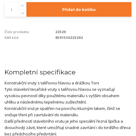
Přidat do košíku
Číslo produktu:
22320
EAN kód:
8591530223202
Kompletní specifikace
Konstrukční vruty s talířovou hlavou a drážkou Torx
Tyto stavební tesařské vruty s talířovou hlavou se vyznačují
vysokou pevností díky použitému materiálu s vyšším obsahem
uhlíku a následnému tepelnému zušlechtění.
Konstrukční vrut je opatřen na povrchu kluzným lakem, čímž se
snižuje tření při zavrtávání do materiálu.
Další předností stavebního vrutu je jeho speciální řezná špička a
dvouchodý závit, které umožňují snadné zavrtání i do tvrdšího dřeva
bez předchozího předvrtání.