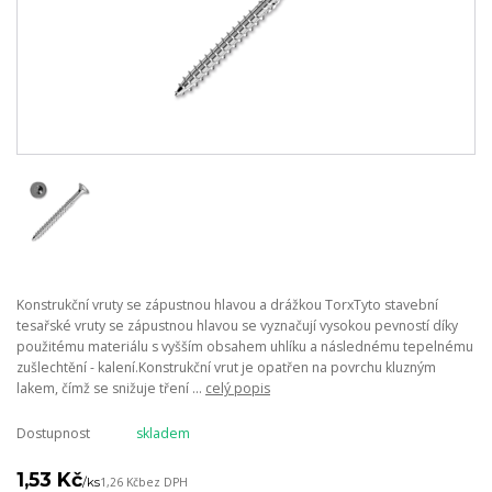
Konstrukční vruty se zápustnou hlavou a drážkou TorxTyto stavební
tesařské vruty se zápustnou hlavou se vyznačují vysokou pevností díky
použitému materiálu s vyšším obsahem uhlíku a následnému tepelnému
zušlechtění - kalení.Konstrukční vrut je opatřen na povrchu kluzným
lakem, čímž se snižuje tření ...
celý popis
Dostupnost
skladem
1,53 Kč
/
ks
1,26 Kč
bez DPH