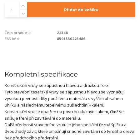
Přidat do košíku
Číslo produktu:
22348
EAN kód:
8591530223486
Kompletní specifikace
Konstrukční vruty se zápustnou hlavou a drážkou Torx
Tyto stavební tesařské vruty se zápustnou hlavou se vyznačují
vysokou pevností díky použitému materiálu s vyšším obsahem
uhlíku a následnému tepelnému zušlechtění - kalení.
Konstrukční vrut je opatřen na povrchu kluzným lakem, čímž se
snižuje tření při zavrtávání do materiálu.
Další předností stavebního vrutu je jeho speciální řezná špička a
dvouchodý závit, které umožňují snadné zavrtání i do tvrdšího dřeva
bez předchozího předvrtání.