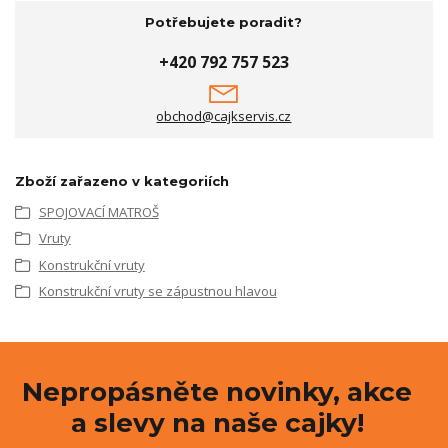
Potřebujete poradit?
+420 792 757 523
obchod@cajkservis.cz
Zboží zařazeno v kategoriích
SPOJOVACÍ MATROŠ
Vruty
Konstrukční vruty
Konstrukční vruty se zápustnou hlavou
Nepropásněte novinky, akce
a slevy na naše cajky!