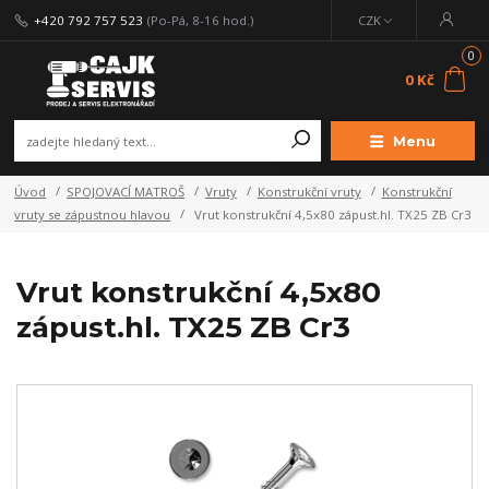
+420 792 757 523
(Po-Pá, 8-16 hod.)
CZK
0
0 Kč
Menu
Úvod
SPOJOVACÍ MATROŠ
Vruty
Konstrukční vruty
Konstrukční
vruty se zápustnou hlavou
Vrut konstrukční 4,5x80 zápust.hl. TX25 ZB Cr3
Vrut konstrukční 4,5x80
zápust.hl. TX25 ZB Cr3