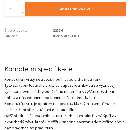
Přidat do košíku
Číslo produktu:
22336
EAN kód:
8591530223363
Kompletní specifikace
Konstrukční vruty se zápustnou hlavou a drážkou Torx
Tyto stavební tesařské vruty se zápustnou hlavou se vyznačují
vysokou pevností díky použitému materiálu s vyšším obsahem
uhlíku a následnému tepelnému zušlechtění - kalení.
Konstrukční vrut je opatřen na povrchu kluzným lakem, čímž se
snižuje tření při zavrtávání do materiálu.
Další předností stavebního vrutu je jeho speciální řezná špička a
dvouchodý závit, které umožňují snadné zavrtání i do tvrdšího dřeva
bez předchozího předvrtání.