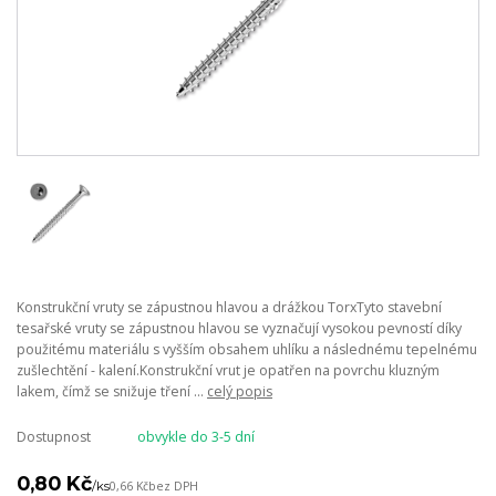
Konstrukční vruty se zápustnou hlavou a drážkou TorxTyto stavební
tesařské vruty se zápustnou hlavou se vyznačují vysokou pevností díky
použitému materiálu s vyšším obsahem uhlíku a následnému tepelnému
zušlechtění - kalení.Konstrukční vrut je opatřen na povrchu kluzným
lakem, čímž se snižuje tření ...
celý popis
Dostupnost
obvykle do 3-5 dní
0,80 Kč
/
ks
0,66 Kč
bez DPH