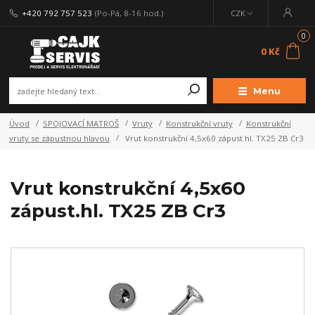
+420 792 757 523
(Po-Pá, 8-16 hod.)
CZK
0
0 Kč
Menu
Úvod
SPOJOVACÍ MATROŠ
Vruty
Konstrukční vruty
Konstrukční
vruty se zápustnou hlavou
Vrut konstrukční 4,5x60 zápust.hl. TX25 ZB Cr3
Vrut konstrukční 4,5x60
zápust.hl. TX25 ZB Cr3