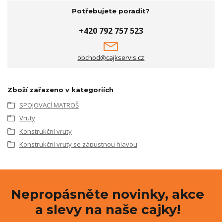
Potřebujete poradit?
+420 792 757 523
obchod@cajkservis.cz
Zboží zařazeno v kategoriích
SPOJOVACÍ MATROŠ
Vruty
Konstrukční vruty
Konstrukční vruty se zápustnou hlavou
Nepropásněte novinky, akce
a slevy na naše cajky!