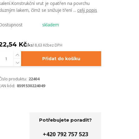
kalení.Konstrukční vrut je opatřen na povrchu
kluzným lakem, čímž se snižuje tření ...
celý popis
Dostupnost
skladem
22,54 Kč
/
ks
18,63 Kč
bez DPH
Přidat do košíku
Číslo produktu:
22404
EAN kód:
8591530224049
Potřebujete poradit?
+420 792 757 523