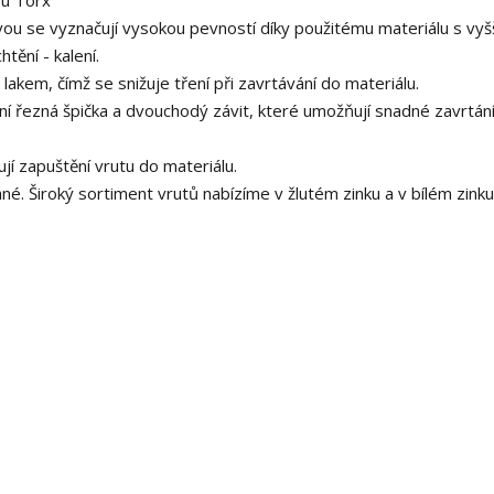
ou Torx
vou se vyznačují vysokou pevností díky použitému materiálu s vyš
ění - kalení.
akem, čímž se snižuje tření při zavrtávání do materiálu.
lní řezná špička a dvouchodý závit, které umožňují snadné zavrtání
í zapuštění vrutu do materiálu.
. Široký sortiment vrutů nabízíme v žlutém zinku a v bílém zinku