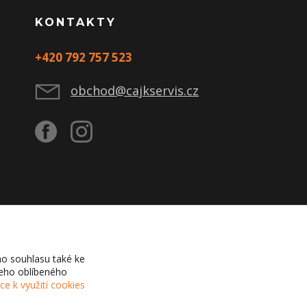
KONTAKTY
+420 792 757 523
obchod@cajkservis.cz
o souhlasu také ke
šeho oblíbeného
íce k využití cookies