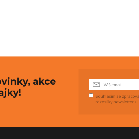
vinky, akce
ajky!
Souhlasím se
zpracová
rozesílky newsletteru.