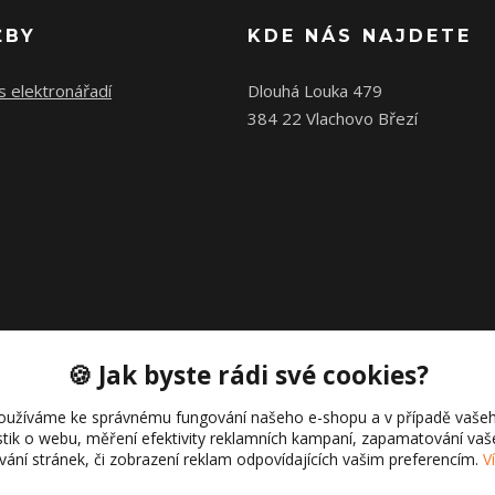
ŽBY
KDE NÁS NAJDETE
s elektronářadí
Dlouhá Louka 479
384 22 Vlachovo Březí
🍪 Jak byste rádi své cookies?
oužíváme ke správnému fungování našeho e-shopu a v případě vašeh
istik o webu, měření efektivity reklamních kampaní, zapamatování va
Copyright © 2021 Cajk servis Profortel
ívání stránek, či zobrazení reklam odpovídajících vašim preferencím.
V