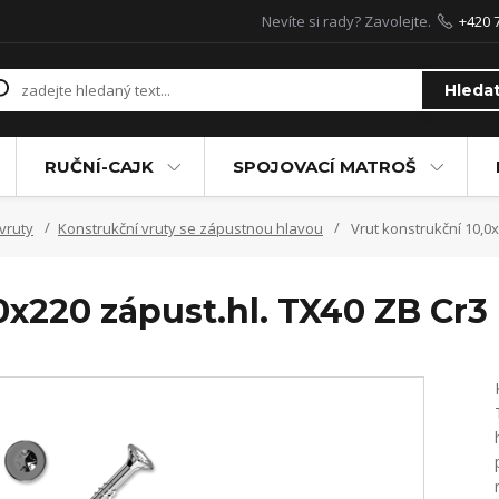
Nevíte si rady? Zavolejte.
+420 
Hleda
RUČNÍ-CAJK
SPOJOVACÍ MATROŠ
vruty
Konstrukční vruty se zápustnou hlavou
Vrut konstrukční 10,0x
0x220 zápust.hl. TX40 ZB Cr3