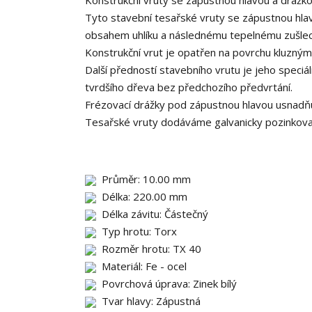
Konstrukční vruty se zápustnou hlavou a drážk
Tyto stavební tesařské vruty se zápustnou hla
obsahem uhlíku a následnému tepelnému zušlecht
Konstrukční vrut je opatřen na povrchu kluzným l
Další předností stavebního vrutu je jeho speciá
tvrdšího dřeva bez předchozího předvrtání.
Frézovací drážky pod zápustnou hlavou usnadňuj
Tesařské vruty dodáváme galvanicky pozinkované
Průměr: 10.00 mm
Délka: 220.00 mm
Délka závitu: Částečný
Typ hrotu: Torx
Rozměr hrotu: TX 40
Materiál: Fe - ocel
Povrchová úprava: Zinek bílý
Tvar hlavy: Zápustná