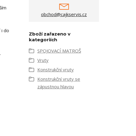
ším
obchod@cajkservis.cz
 i do
Zboží zařazeno v
kategoriích
SPOJOVACÍ MATROŠ
.
Vruty
Konstrukční vruty
Konstrukční vruty se
zápustnou hlavou