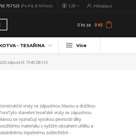
792 757 523
(Po-Pá, 8-16 hod.)
CZK
Přihlášení
0
ks
za
0 Kč
t
KOTVA - TESAŘINA
Více
220 zápust.hl. TX40 ZB Cr3
Konstrukční vruty se zápustnou hlavou a drážkou
TorxTyto stavební tesařské vruty se zápustnou
hlavou se vyznačují vysokou pevností díky
použitému materiálu s vyšším obsahem uhlíku a
následnému tepelnému zušlechtění -