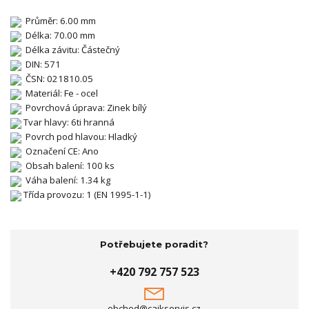
Průměr: 6.00 mm
Délka: 70.00 mm
Délka závitu: Částečný
DIN: 571
ČSN: 021810.05
Materiál: Fe - ocel
Povrchová úprava: Zinek bílý
Tvar hlavy: 6ti hranná
Povrch pod hlavou: Hladký
Označení CE: Ano
Obsah balení: 100 ks
Váha balení: 1.34 kg
Třída provozu: 1 (EN 1995-1-1)
Potřebujete poradit?
+420 792 757 523
obchod@cajkservis.cz