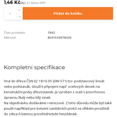
1,46 Kč
/
ks
1,21 Kč
bez DPH
Přidat do košíku
Číslo produktu:
7842
EAN kód:
8591530078420
Kompletní specifikace
Vrut do dřeva ČSN 02 1810.05 (DIN 571) tzv. podstavcový šroub
nebo podstavák, slouží k připojení např. ocelových desek na
konstrukční prvky dřevostaveb. Je vyroben z oceli s povrchovou
úpravou žlutý nebo bílý zinek.
Na objednávku dodáváme i nerezové. Z toho důvodu může být také
použit například pro kotvení sanitárních prvků ve vlhkém prostředí
do zdiva či betonu prostřednictvím hmoždinek.