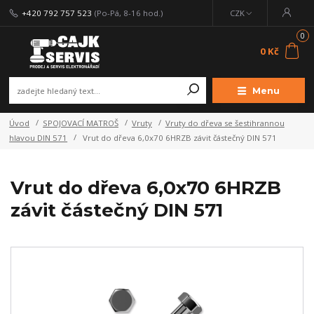
+420 792 757 523
(Po-Pá, 8-16 hod.)
CZK
0
0 Kč
Menu
Úvod
SPOJOVACÍ MATROŠ
Vruty
Vruty do dřeva se šestihrannou
hlavou DIN 571
Vrut do dřeva 6,0x70 6HRZB závit částečný DIN 571
Vrut do dřeva 6,0x70 6HRZB
závit částečný DIN 571