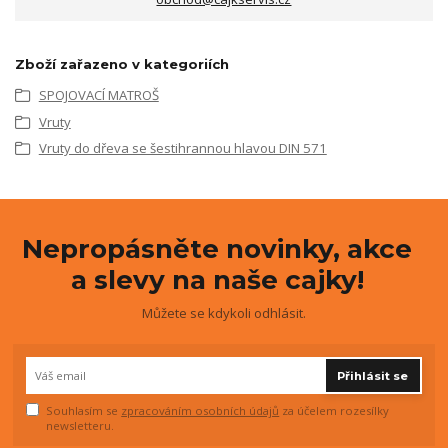
Zboží zařazeno v kategoriích
SPOJOVACÍ MATROŠ
Vruty
Vruty do dřeva se šestihrannou hlavou DIN 571
Nepropásněte novinky, akce
a slevy na naše cajky!
Můžete se kdykoli odhlásit.
Přihlásit se
Souhlasím se
zpracováním osobních údajů
za účelem rozesílky
newsletteru.