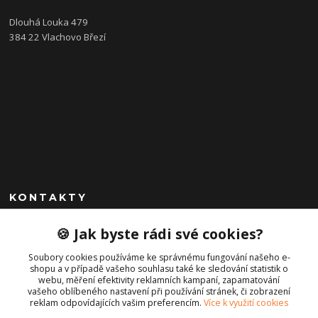
Dlouhá Louka 479
384 22 Vlachovo Březí
KONTAKTY
+420 792 757 523
🍪 Jak byste rádi své cookies?
obchod@cajkservis.cz
Soubory cookies používáme ke správnému fungování našeho e-
shopu a v případě vašeho souhlasu také ke sledování statistik o
webu, měření efektivity reklamních kampaní, zapamatování
vašeho oblíbeného nastavení při používání stránek, či zobrazení
reklam odpovídajících vašim preferencím.
Více k využití cookies