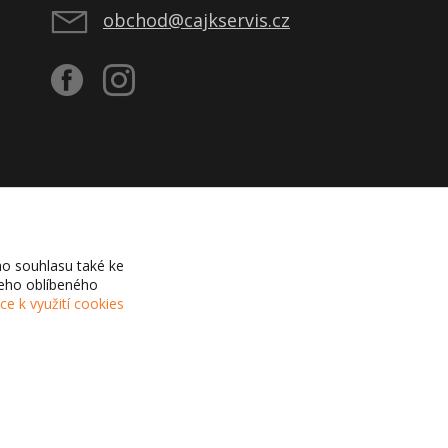
obchod@cajkservis.cz
o souhlasu také ke
šeho oblíbeného
íce k využití cookies