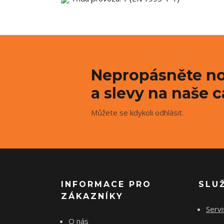
Nepropásněte no
a slevy na naše c
Můžete se kdykoli odhlásit.
INFORMACE PRO
SLU
ZÁKAZNÍKY
Servi
O nás