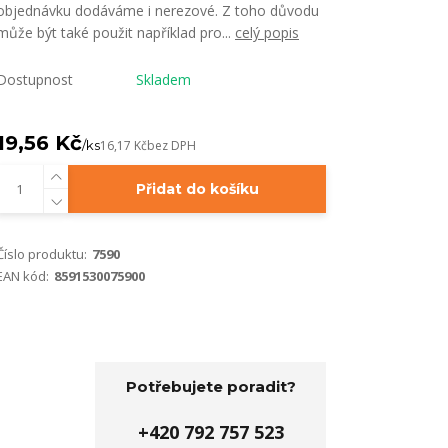
objednávku dodáváme i nerezové. Z toho důvodu
může být také použit například pro...
celý popis
Dostupnost
Skladem
19,56 Kč
/
ks
16,17 Kč
bez DPH
Přidat do košíku
Číslo produktu:
7590
EAN kód:
8591530075900
Potřebujete poradit?
+420 792 757 523