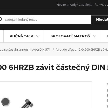
Nevíte si rady? Zavolejte.
+420 
Hleda
RUČNÍ-CAJK
SPOJOVACÍ MATROŠ
va se šestihrannou hlavou DIN 571
Vrut do dřeva 12,0x200 6HRZB závit
00 6HRZB závit částečný DIN 