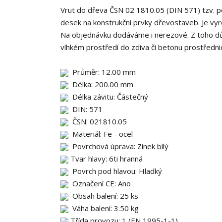
Vrut do dřeva ČSN 02 1810.05 (DIN 571) tzv. po
desek na konstrukční prvky dřevostaveb. Je vyro
Na objednávku dodáváme i nerezové. Z toho dův
vlhkém prostředí do zdiva či betonu prostředn
Průměr: 12.00 mm
Délka: 200.00 mm
Délka závitu: Částečný
DIN: 571
ČSN: 021810.05
Materiál: Fe - ocel
Povrchová úprava: Zinek bílý
Tvar hlavy: 6ti hranná
Povrch pod hlavou: Hladký
Označení CE: Ano
Obsah balení: 25 ks
Váha balení: 3.50 kg
Třída provozu: 1 (EN 1995-1-1)