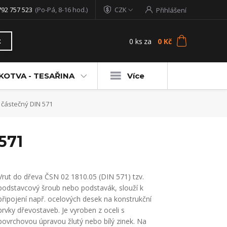
792 757 523
(Po-Pá, 8-16 hod.)
CZK
Přihlášení
0
ks
za
0 Kč
t
KOTVA - TESAŘINA
Více
 částečný DIN 571
571
Vrut do dřeva ČSN 02 1810.05 (DIN 571) tzv.
podstavcový šroub nebo podstavák, slouží k
připojení např. ocelových desek na konstrukční
prvky dřevostaveb. Je vyroben z oceli s
povrchovou úpravou žlutý nebo bílý zinek. Na