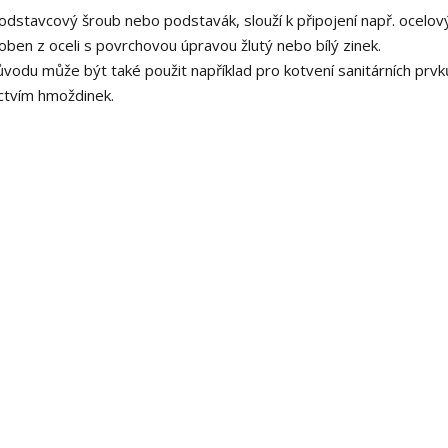
dstavcový šroub nebo podstavák, slouží k připojení např. ocelov
ben z oceli s povrchovou úpravou žlutý nebo bílý zinek.
odu může být také použit například pro kotvení sanitárních prvk
ictvím hmoždinek.