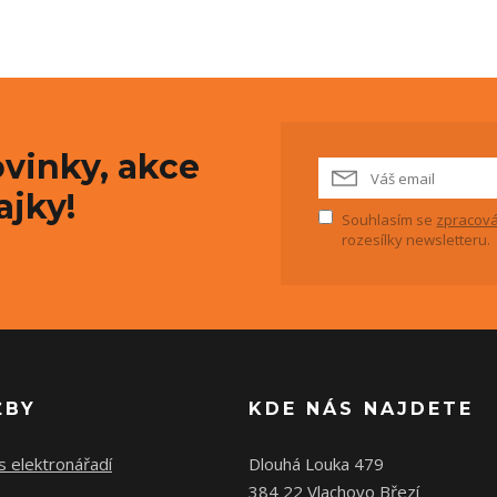
vinky, akce
ajky!
Souhlasím se
zpracová
rozesílky newsletteru.
ŽBY
KDE NÁS NAJDETE
s elektronářadí
Dlouhá Louka 479
384 22 Vlachovo Březí