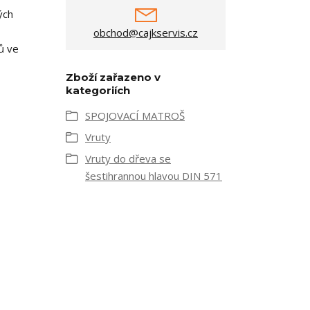
ých
obchod@cajkservis.cz
ů ve
Zboží zařazeno v
kategoriích
SPOJOVACÍ MATROŠ
Vruty
Vruty do dřeva se
šestihrannou hlavou DIN 571