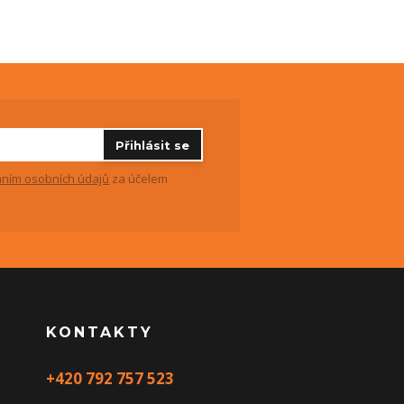
Přihlásit se
ním osobních údajů
za účelem
KONTAKTY
+420 792 757 523