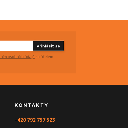
Přihlásit se
ním osobních údajů
za účelem
KONTAKTY
+420 792 757 523