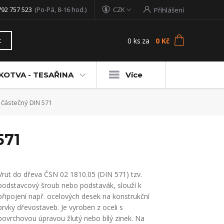
792 757 523
(Po-Pá, 8-16 hod.)
CZK
Přihlášení
0
ks
za
0 Kč
t
KOTVA - TESAŘINA
Více
 částečný DIN 571
571
Vrut do dřeva ČSN 02 1810.05 (DIN 571) tzv.
podstavcový šroub nebo podstavák, slouží k
připojení např. ocelových desek na konstrukční
prvky dřevostaveb. Je vyroben z oceli s
povrchovou úpravou žlutý nebo bílý zinek. Na