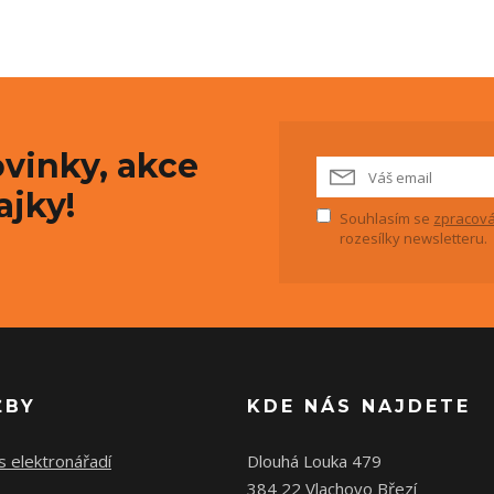
vinky, akce
ajky!
Souhlasím se
zpracová
rozesílky newsletteru.
ŽBY
KDE NÁS NAJDETE
s elektronářadí
Dlouhá Louka 479
384 22 Vlachovo Březí