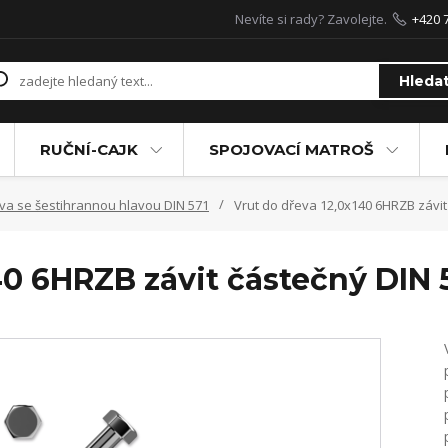
Nevíte si rady? Zavolejte.
+420 
Hleda
RUČNÍ-CAJK
SPOJOVACÍ MATROŠ
va se šestihrannou hlavou DIN 571
Vrut do dřeva 12,0x140 6HRZB závit
40 6HRZB závit částečný DIN 