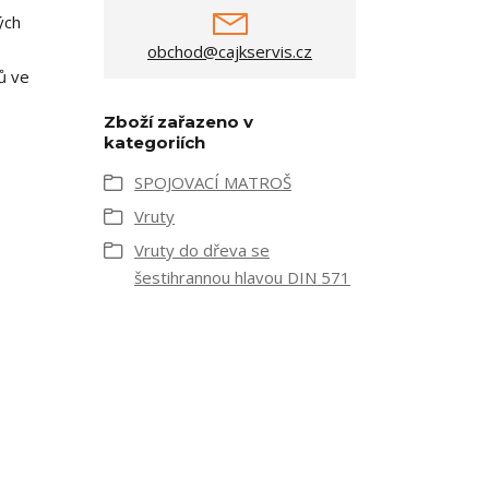
ých
obchod@cajkservis.cz
ů ve
Zboží zařazeno v
kategoriích
SPOJOVACÍ MATROŠ
Vruty
Vruty do dřeva se
šestihrannou hlavou DIN 571