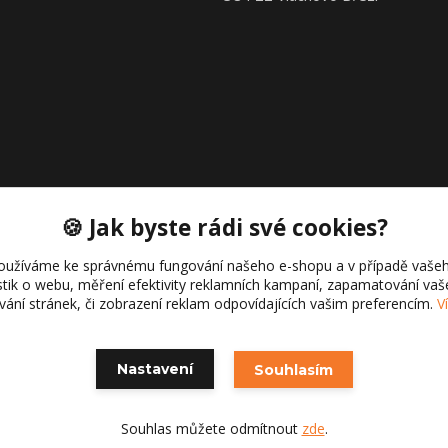
🍪 Jak byste rádi své cookies?
oužíváme ke správnému fungování našeho e-shopu a v případě vašeh
istik o webu, měření efektivity reklamních kampaní, zapamatování va
Copyright © 2021 Cajk servis Profortel
ívání stránek, či zobrazení reklam odpovídajících vašim preferencím.
V
Nastavení
Souhlasím
Souhlas můžete odmítnout
zde
.