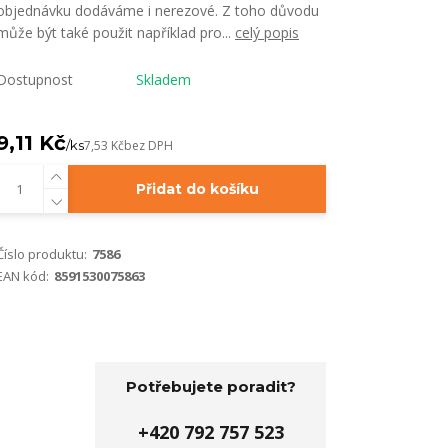
objednávku dodáváme i nerezové. Z toho důvodu
může být také použit například pro...
celý popis
Dostupnost
Skladem
9,11 Kč
/
ks
7,53 Kč
bez DPH
Přidat do košíku
Číslo produktu:
7586
EAN kód:
8591530075863
Potřebujete poradit?
+420 792 757 523