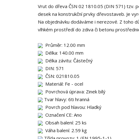
Vrut do dřeva ČSN 02 1810.05 (DIN 571) tzv. po
desek na konstrukční prvky dřevostaveb. Je vyro
Na objednávku dodáváme i nerezové. Z toho dův
vlhkém prostředí do zdiva či betonu prostředn
Průměr: 12.00 mm
Délka: 140.00 mm
Délka závitu: Částečný
DIN: 571
ČSN: 021810.05
Materiál: Fe - ocel
Povrchová úprava: Zinek bílý
Tvar hlavy: 6ti hranná
Povrch pod hlavou: Hladký
Označení CE: Ano
Obsah balení: 25 ks
Váha balení: 2.59 kg
Třída provozu: 1 (EN 1995-1-1)