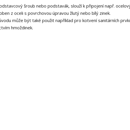
dstavcový šroub nebo podstavák, slouží k připojení např. ocelov
ben z oceli s povrchovou úpravou žlutý nebo bílý zinek.
odu může být také použit například pro kotvení sanitárních prvk
ictvím hmoždinek.