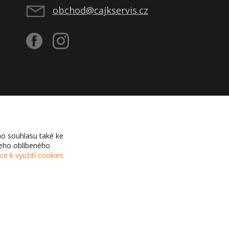
obchod@cajkservis.cz
o souhlasu také ke
šeho oblíbeného
íce k využití cookies