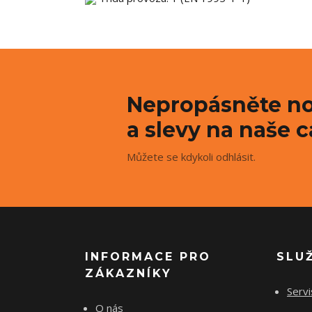
Nepropásněte no
a slevy na naše c
Můžete se kdykoli odhlásit.
INFORMACE PRO
SLU
ZÁKAZNÍKY
Servi
O nás