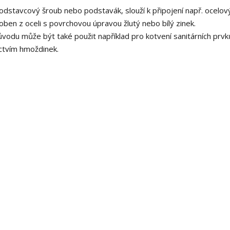
dstavcový šroub nebo podstavák, slouží k připojení např. ocelov
ben z oceli s povrchovou úpravou žlutý nebo bílý zinek.
odu může být také použit například pro kotvení sanitárních prvk
ictvím hmoždinek.