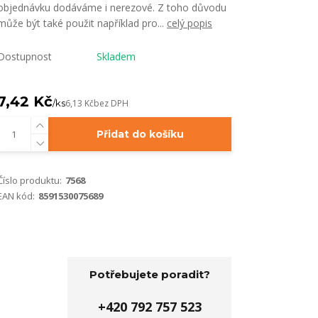
objednávku dodáváme i nerezové. Z toho důvodu
může být také použit například pro...
celý popis
Dostupnost
Skladem
7,42 Kč
/
ks
6,13 Kč
bez DPH
Přidat do košíku
Číslo produktu:
7568
EAN kód:
8591530075689
Potřebujete poradit?
+420 792 757 523