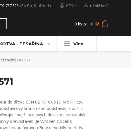
792 757 523
(Po-Pá, 8-16 hod.)
CZK
Přihlášení
0
ks
za
0 Kč
t
KOTVA - TESAŘINA
Více
 částečný DIN 571
571
Vrut do dřeva ČSN 02 1810.05 (DIN 571) tzv.
podstavcový šroub nebo podstavák, slouží k
připojení např. ocelových desek na konstrukční
prvky dřevostaveb. Je vyroben z oceli s
povrchovou úpravou žlutý nebo bílý zinek. Na