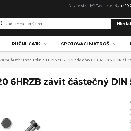
Nevíte si rady? Zavolejte.
+420 
Hleda
RUČNÍ-CAJK
SPOJOVACÍ MATROŠ
va se šestihrannou hlavou DIN 571
Vrut do dřeva 10,0x220 6HRZB závit
20 6HRZB závit částečný DIN 