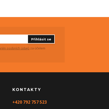
Přihlásit se
ním osobních údajů
za účelem
KONTAKTY
+420 792 757 523