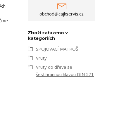
ých
obchod@cajkservis.cz
ů ve
Zboží zařazeno v
kategoriích
SPOJOVACÍ MATROŠ
Vruty
Vruty do dřeva se
šestihrannou hlavou DIN 571