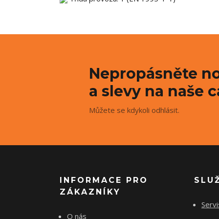
Nepropásněte no
a slevy na naše c
Můžete se kdykoli odhlásit.
INFORMACE PRO
SLU
ZÁKAZNÍKY
Servi
O nás