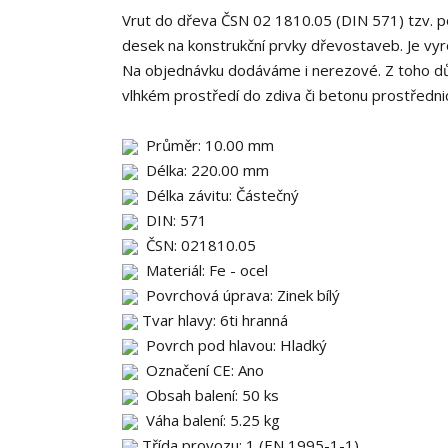
Vrut do dřeva ČSN 02 1810.05 (DIN 571) tzv. po
desek na konstrukční prvky dřevostaveb. Je vyro
Na objednávku dodáváme i nerezové. Z toho dův
vlhkém prostředí do zdiva či betonu prostředn
Průměr: 10.00 mm
Délka: 220.00 mm
Délka závitu: Částečný
DIN: 571
ČSN: 021810.05
Materiál: Fe - ocel
Povrchová úprava: Zinek bílý
Tvar hlavy: 6ti hranná
Povrch pod hlavou: Hladký
Označení CE: Ano
Obsah balení: 50 ks
Váha balení: 5.25 kg
Třída provozu: 1 (EN 1995-1-1)