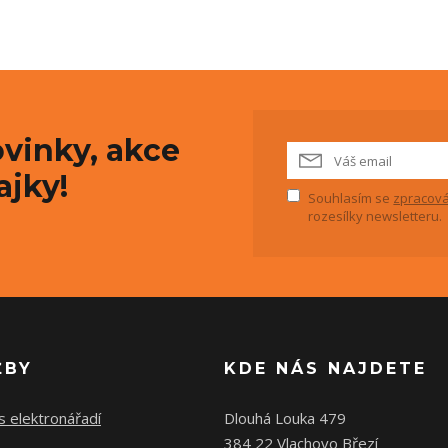
vinky, akce
ajky!
Souhlasím se
zpracová
rozesílky newsletteru.
ŽBY
KDE NÁS NAJDETE
s elektronářadí
Dlouhá Louka 479
384 22 Vlachovo Březí