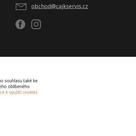
obchod@cajkservis.cz
o souhlasu také ke
šeho oblíbeného
íce k využití cookies