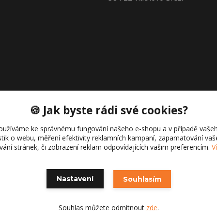
🍪 Jak byste rádi své cookies?
oužíváme ke správnému fungování našeho e-shopu a v případě vašeh
istik o webu, měření efektivity reklamních kampaní, zapamatování va
Copyright © 2021 Cajk servis Profortel
ívání stránek, či zobrazení reklam odpovídajících vašim preferencím.
V
Nastavení
Souhlasím
Souhlas můžete odmítnout
zde
.