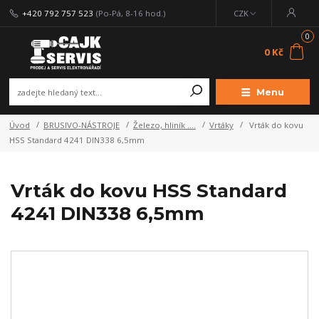
+420 792 757 523
(Po-Pá, 8-16 hod.)
CZK
0
0 Kč
Menu
Úvod
BRUSIVO-NÁSTROJE
Železo, hliník ....
Vrtáky
Vrták do kovu
HSS Standard 4241 DIN338 6,5mm
Vrták do kovu HSS Standard
4241 DIN338 6,5mm