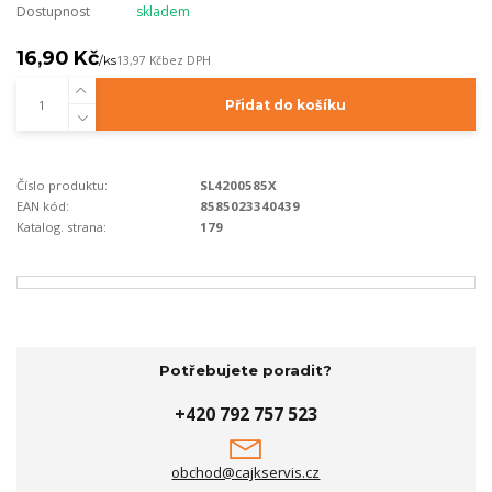
Dostupnost
skladem
16,90 Kč
/
ks
13,97 Kč
bez DPH
Přidat do košíku
Číslo produktu:
SL4200585X
EAN kód:
8585023340439
Katalog. strana:
179
Potřebujete poradit?
+420 792 757 523
obchod@cajkservis.cz