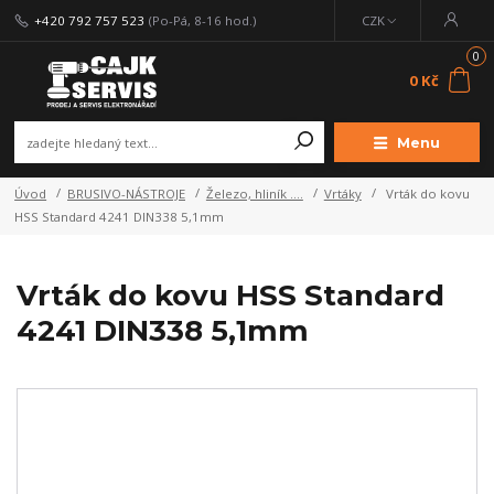
+420 792 757 523
(Po-Pá, 8-16 hod.)
CZK
0
0 Kč
Menu
Úvod
BRUSIVO-NÁSTROJE
Železo, hliník ....
Vrtáky
Vrták do kovu
HSS Standard 4241 DIN338 5,1mm
Vrták do kovu HSS Standard
4241 DIN338 5,1mm