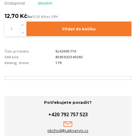
Dostupnost
skladem
12,70 Kč
/
ks
10,50 Kč
bez DPH
Přidat do košíku
Číslo produktu:
SL4200571X
EAN kód:
8585023340293
Katalog. strana:
179
Potřebujete poradit?
+420 792 757 523
obchod@cajkservis.cz