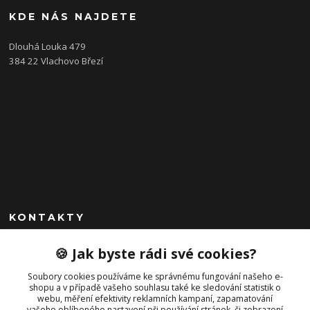
KDE NÁS NAJDETE
Dlouhá Louka 479
384 22 Vlachovo Březí
KONTAKTY
+420 792 757 523
🍪 Jak byste rádi své cookies?
obchod@cajkservis.cz
Soubory cookies používáme ke správnému fungování našeho e-
shopu a v případě vašeho souhlasu také ke sledování statistik o
webu, měření efektivity reklamních kampaní, zapamatování
vašeho oblíbeného nastavení při používání stránek, či zobrazení