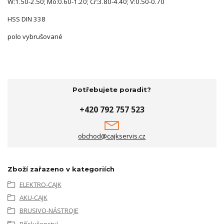
W:1.50-2.50; Mo:0.60-1.20; Cr:3.80-4.40; V:0.50-0.70
HSS DIN 338
polo vybrušované
Potřebujete poradit?
+420 792 757 523
obchod@cajkservis.cz
Zboží zařazeno v kategoriích
ELEKTRO-CAJK
AKU-CAJK
BRUSIVO-NÁSTROJE
Příslušenství