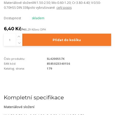
Materiálové složeníW:1.50-2.50; Mo:0.60-1.20; Cr:3.80-4.40; V:0.50-
0.70HSS DIN 338polo vybrušované
celý popis
Dostupnost
skladem
6,40 Kč
/
ks
5,29 Kč
bez DPH
Přidat do košíku
Číslo produktu:
SL4200557X
EAN kód:
8585023340156
Katalog. strana:
179
Kompletní specifikace
Materiálové složení