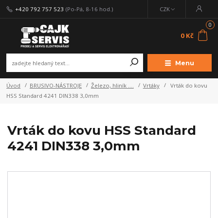
+420 792 757 523
(Po-Pá, 8-16 hod.)
CZK
0
0 Kč
Menu
Úvod
BRUSIVO-NÁSTROJE
Železo, hliník ....
Vrtáky
Vrták do kovu
HSS Standard 4241 DIN338 3,0mm
Vrták do kovu HSS Standard
4241 DIN338 3,0mm