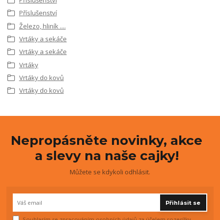
Příslušenství
Železo, hliník ....
Vrtáky a sekáče
Vrtáky a sekáče
Vrtáky
Vrtáky do kovů
Vrtáky do kovů
Nepropásněte novinky, akce
a slevy na naše cajky!
Můžete se kdykoli odhlásit.
Přihlásit se
Souhlasím se
zpracováním osobních údajů
za účelem rozesílky