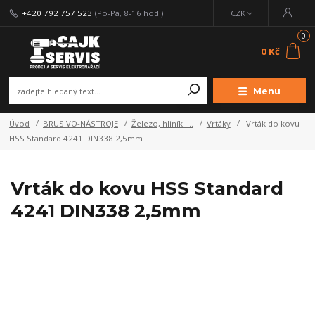
+420 792 757 523
(Po-Pá, 8-16 hod.)
CZK
0
0 Kč
Menu
Úvod
BRUSIVO-NÁSTROJE
Železo, hliník ....
Vrtáky
Vrták do kovu
HSS Standard 4241 DIN338 2,5mm
Vrták do kovu HSS Standard
4241 DIN338 2,5mm