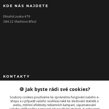
KDE NÁS NAJDETE
Dlouhá Louka 479
384 22 Vlachovo Březí
KONTAKTY
+420 792 757 523
🍪 Jak byste rádi své cookies?
obchod@cajkservis.cz
Soubory cookies používáme ke správnému fungování našeho e-
shopu a v případě vašeho souhlasu také ke sledování statistik o
webu, měření efektivity reklamních kampaní, zapamatování
vašeho oblíbeného nastavení při používání stránek, či zobrazení