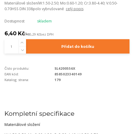
Materiálové složeníW:1.50-2.50; Mo:0.60-1.20; Cr:3.80-4.40; V:0.50-
0.70HSS DIN 338polo vybrušované
celý popis
Dostupnost
skladem
6,40 Kč
/
ks
5,29 Kč
bez DPH
Přidat do košíku
Číslo produktu:
SL4200556X
EAN kód:
8585023340149
Katalog. strana:
179
Kompletní specifikace
Materiálové složení