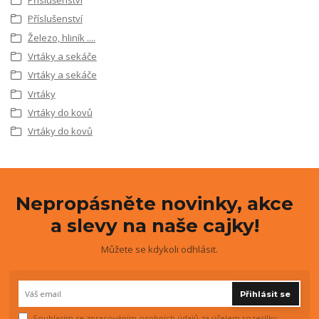
Příslušenství
Železo, hliník ....
Vrtáky a sekáče
Vrtáky a sekáče
Vrtáky
Vrtáky do kovů
Vrtáky do kovů
Nepropásněte novinky, akce
a slevy na naše cajky!
Můžete se kdykoli odhlásit.
Přihlásit se
Souhlasím se
zpracováním osobních údajů
za účelem rozesílky