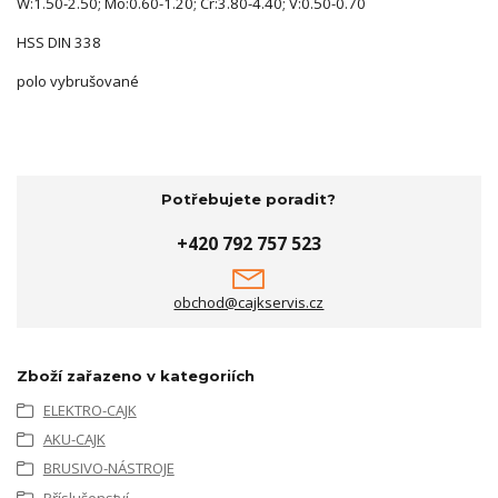
W:1.50-2.50; Mo:0.60-1.20; Cr:3.80-4.40; V:0.50-0.70
HSS DIN 338
polo vybrušované
Potřebujete poradit?
+420 792 757 523
obchod@cajkservis.cz
Zboží zařazeno v kategoriích
ELEKTRO-CAJK
AKU-CAJK
BRUSIVO-NÁSTROJE
Příslušenství