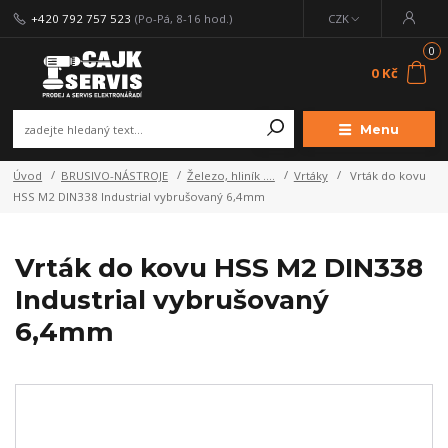
+420 792 757 523
(Po-Pá, 8-16 hod.)
CZK
0
0 Kč
Menu
Úvod
BRUSIVO-NÁSTROJE
Železo, hliník ....
Vrtáky
Vrták do kovu
HSS M2 DIN338 Industrial vybrušovaný 6,4mm
Vrták do kovu HSS M2 DIN338
Industrial vybrušovaný
6,4mm