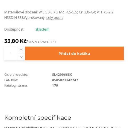
Materiálové složení: W:5,50-5,76; Mo: 4,5-5,5; Cr: 3,8-4,4; V: 1,75-2,2
HSSDIN 338Vybrušovaný
celý popis
Dostupnost
skladem
33,80 Kč
/
ks
27,93 Kč
bez DPH
Přidat do košíku
Číslo produktu:
SL4200668X
EAN kód:
8585023342747
Katalog. strana:
179
Kompletní specifikace
Materiálové složení: W:5,50-5,76; Mo: 4,5-5,5; Cr: 3,8-4,4; V: 1,75-2,2