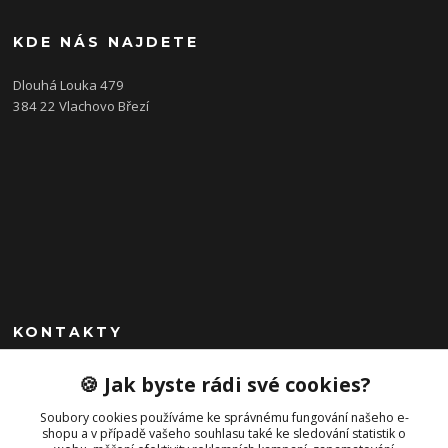
KDE NÁS NAJDETE
Dlouhá Louka 479
384 22 Vlachovo Březí
KONTAKTY
+420 792 757 523
🍪 Jak byste rádi své cookies?
obchod@cajkservis.cz
Soubory cookies používáme ke správnému fungování našeho e-
shopu a v případě vašeho souhlasu také ke sledování statistik o