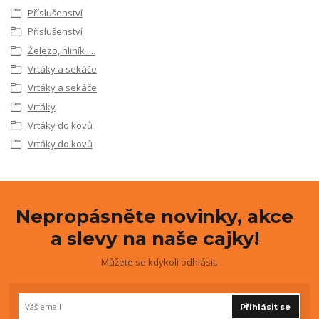
Příslušenství
Příslušenství
Železo, hliník ....
Vrtáky a sekáče
Vrtáky a sekáče
Vrtáky
Vrtáky do kovů
Vrtáky do kovů
Nepropásněte novinky, akce
a slevy na naše cajky!
Můžete se kdykoli odhlásit.
Přihlásit se