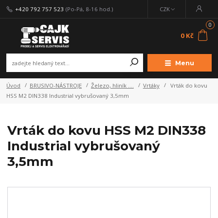
+420 792 757 523
(Po-Pá, 8-16 hod.)
CZK
0
0 Kč
Menu
Úvod
BRUSIVO-NÁSTROJE
Železo, hliník ....
Vrtáky
Vrták do kovu
HSS M2 DIN338 Industrial vybrušovaný 3,5mm
Vrták do kovu HSS M2 DIN338
Industrial vybrušovaný
3,5mm