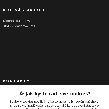
KDE NÁS NAJDETE
Dlouhá Louka 479
384 22 Vlachovo Březí
KONTAKTY
+420 792 757 523
🍪 Jak byste rádi své cookies?
obchod@cajkservis.cz
Soubory cookies používáme ke správnému fungování našeho e-
shopu a v případě vašeho souhlasu také ke sledování statistik o