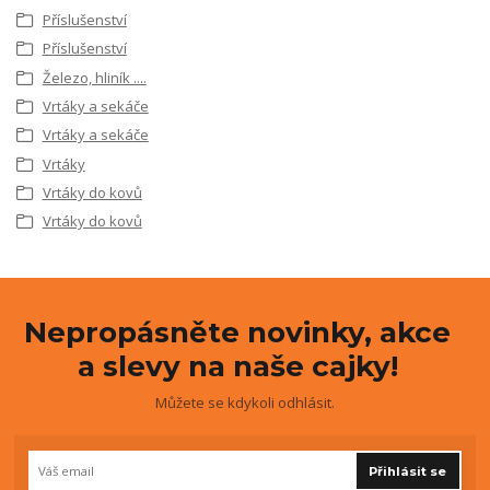
Příslušenství
Příslušenství
Železo, hliník ....
Vrtáky a sekáče
Vrtáky a sekáče
Vrtáky
Vrtáky do kovů
Vrtáky do kovů
Nepropásněte novinky, akce
a slevy na naše cajky!
Můžete se kdykoli odhlásit.
Přihlásit se