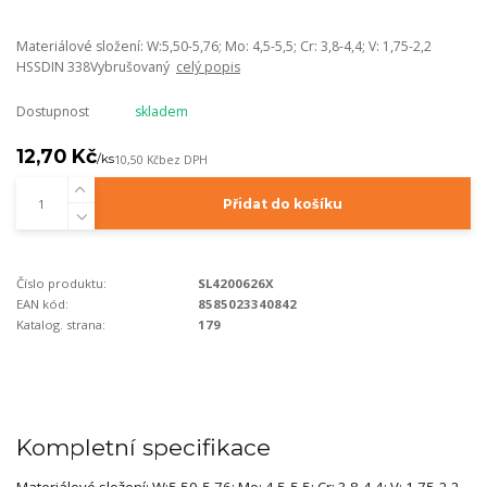
Materiálové složení: W:5,50-5,76; Mo: 4,5-5,5; Cr: 3,8-4,4; V: 1,75-2,2
HSSDIN 338Vybrušovaný
celý popis
Dostupnost
skladem
12,70 Kč
/
ks
10,50 Kč
bez DPH
Přidat do košíku
Číslo produktu:
SL4200626X
EAN kód:
8585023340842
Katalog. strana:
179
Kompletní specifikace
Materiálové složení: W:5,50-5,76; Mo: 4,5-5,5; Cr: 3,8-4,4; V: 1,75-2,2