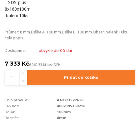
Průměr: 8 mm.Délka A: 160 mm.Délka B: 100 mm.Obsah balení: 10ks.
celý popis
Dostupnost
obvykle do 3-5 dní
7 333 Kč
6 060,33 Kč
bez DPH
Přidat do košíku
Číslo produktu:
A49323522620
EAN kód:
4002395369218
Délka:
160mm
Rozměr:
8mm