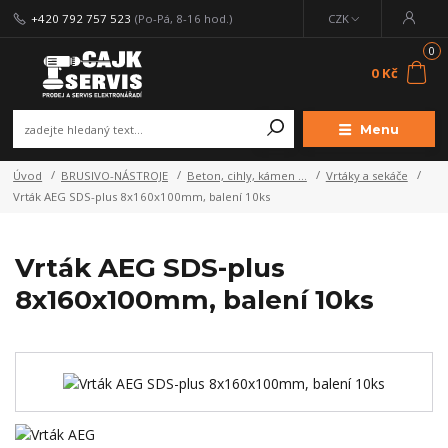
+420 792 757 523
(Po-Pá, 8-16 hod.)
CZK
0
0 Kč
Menu
Úvod
BRUSIVO-NÁSTROJE
Beton, cihly, kámen ...
Vrtáky a sekáče
Vrták AEG SDS-plus 8x160x100mm, balení 10ks
Vrták AEG SDS-plus
8x160x100mm, balení 10ks