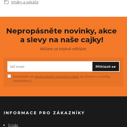
Vrtáky a sekáče
Nepropásněte novinky, akce
a slevy na naše cajky!
Můžete se kdykoli odhlásit.
Přihlásit se
Souhlasím se
zpracováním osobních údajů
za účelem rozesílky
newsletteru.
INFORMACE PRO ZÁKAZNÍKY
O nás