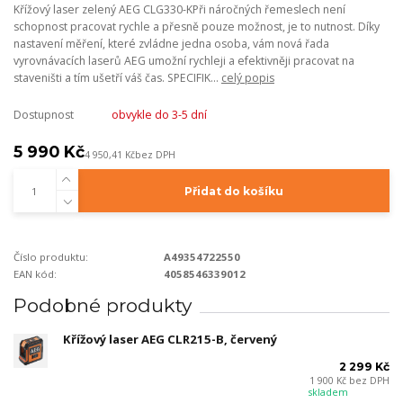
Křížový laser zelený AEG CLG330-KPři náročných řemeslech není
schopnost pracovat rychle a přesně pouze možnost, je to nutnost. Díky
nastavení měření, které zvládne jedna osoba, vám nová řada
vyrovnávacích laserů AEG umožní rychleji a efektivněji pracovat na
staveništi a tím ušetří váš čas. SPECIFIK...
celý popis
Dostupnost
obvykle do 3-5 dní
5 990 Kč
4 950,41 Kč
bez DPH
Přidat do košíku
Číslo produktu:
A49354722550
EAN kód:
4058546339012
Podobné produkty
Křížový laser AEG CLR215-B, červený
2 299 Kč
1 900 Kč
bez DPH
skladem