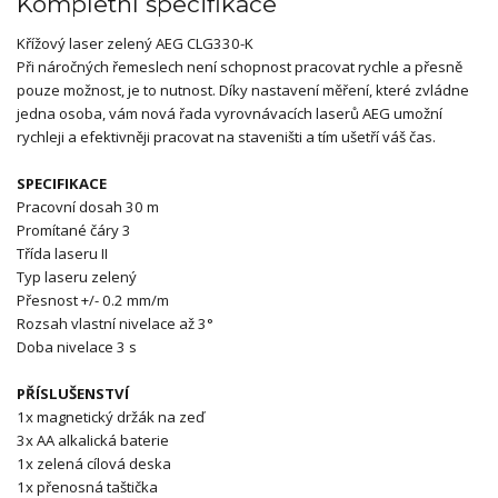
Kompletní specifikace
Křížový laser zelený AEG CLG330-K
Při náročných řemeslech není schopnost pracovat rychle a přesně
pouze možnost, je to nutnost. Díky nastavení měření, které zvládne
jedna osoba, vám nová řada vyrovnávacích laserů AEG umožní
rychleji a efektivněji pracovat na staveništi a tím ušetří váš čas.
SPECIFIKACE
Pracovní dosah 30 m
Promítané čáry 3
Třída laseru II
Typ laseru zelený
Přesnost +/- 0.2 mm/m
Rozsah vlastní nivelace až 3°
Doba nivelace 3 s
PŘÍSLUŠENSTVÍ
1x magnetický držák na zeď
3x AA alkalická baterie
1x zelená cílová deska
1x přenosná taštička