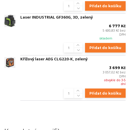
Přidat do košíku
Laser INDUSTRIAL GF360G, 3D, zelený
6 777 Kč
5 600,83 Kč
bez
DPH
skladem
Přidat do košíku
Křížový laser AEG CLG220-K, zelený
3 699 Kč
3 057,02 Kč
bez
DPH
obvykle do 3-5
dní
Přidat do košíku