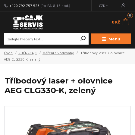
+420 792 757 523
(Po-Pá, 8-16 hod.)
CZK
0
0 Kč
Menu
Úvod
RUČNÍ-CAJK
Měření a vodováhy
Tříbodový laser + olovnice
AEG CLG330-K, zelený
Tříbodový laser + olovnice
AEG CLG330-K, zelený