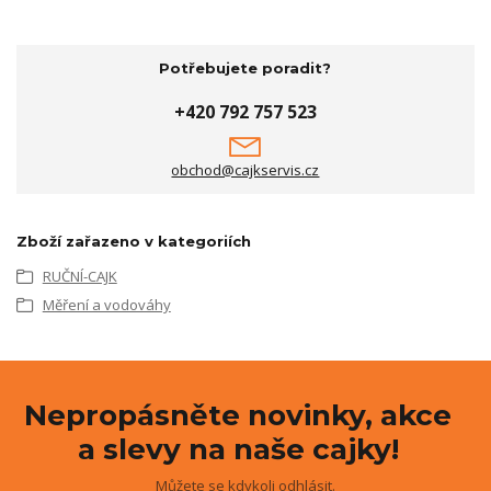
Potřebujete poradit?
+420 792 757 523
obchod@cajkservis.cz
Zboží zařazeno v kategoriích
RUČNÍ-CAJK
Měření a vodováhy
Nepropásněte novinky, akce
a slevy na naše cajky!
Můžete se kdykoli odhlásit.