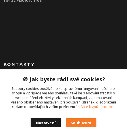
384 22 Vlachovo Březí
KONTAKTY
+420 792 757 523
🍪 Jak byste rádi své cookies?
obchod@cajkservis.cz
Soubory cookies používáme ke správnému fungování našeho e-
shopu a v případě vašeho souhlasu také ke sledování statistik o
webu, měření efektivity reklamních kampaní, zapamatování
vašeho oblíbeného nastavení při používání stránek, či zobrazení
reklam odpovídajících vašim preferencím.
Více k využití cookies
Nastavení
Souhlasím