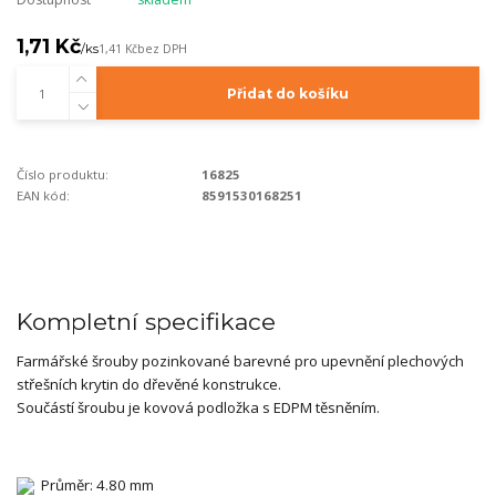
1,71 Kč
/
ks
1,41 Kč
bez DPH
Přidat do košíku
Číslo produktu:
16825
EAN kód:
8591530168251
Kompletní specifikace
Farmářské šrouby pozinkované barevné pro upevnění plechových
střešních krytin do dřevěné konstrukce.
Součástí šroubu je kovová podložka s EDPM těsněním.
Průměr: 4.80 mm