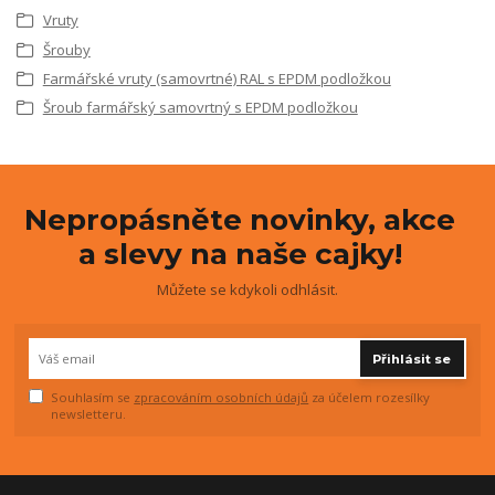
Vruty
Šrouby
Farmářské vruty (samovrtné) RAL s EPDM podložkou
Šroub farmářský samovrtný s EPDM podložkou
Nepropásněte novinky, akce
a slevy na naše cajky!
Můžete se kdykoli odhlásit.
Přihlásit se
Souhlasím se
zpracováním osobních údajů
za účelem rozesílky
newsletteru.