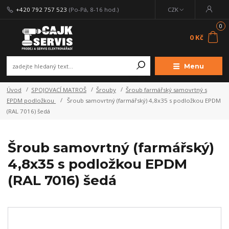
+420 792 757 523
(Po-Pá, 8-16 hod.)
CZK
0
0 Kč
Menu
Úvod
SPOJOVACÍ MATROŠ
Šrouby
Šroub farmářský samovrtný s
EPDM podložkou
Šroub samovrtný (farmářský) 4,8x35 s podložkou EPDM
(RAL 7016) šedá
Šroub samovrtný (farmářský)
4,8x35 s podložkou EPDM
(RAL 7016) šedá