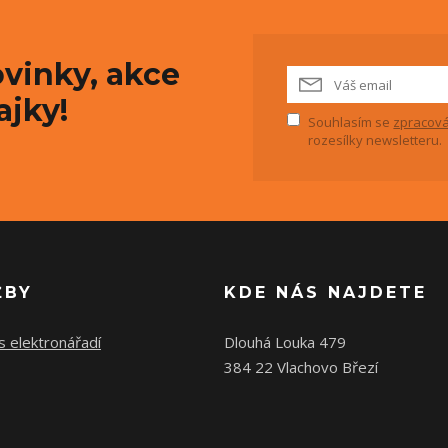
vinky, akce
ajky!
Souhlasím se
zpracová
rozesílky newsletteru.
ŽBY
KDE NÁS NAJDETE
s elektronářadí
Dlouhá Louka 479
384 22 Vlachovo Březí