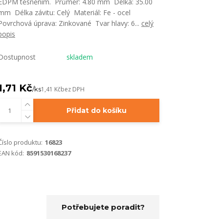
EDPM těsněním. Průměr: 4.80 mm Délka: 35.00
mm Délka závitu: Celý Materiál: Fe - ocel
Povrchová úprava: Zinkované Tvar hlavy: 6...
celý
popis
Dostupnost
skladem
1,71 Kč
/
ks
1,41 Kč
bez DPH
Přidat do košíku
Číslo produktu:
16823
EAN kód:
8591530168237
Potřebujete poradit?