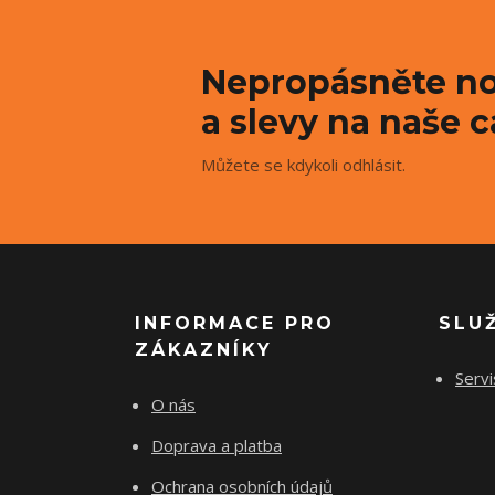
Nepropásněte no
a slevy na naše c
Můžete se kdykoli odhlásit.
INFORMACE PRO
SLU
ZÁKAZNÍKY
Servi
O nás
Doprava a platba
Ochrana osobních údajů