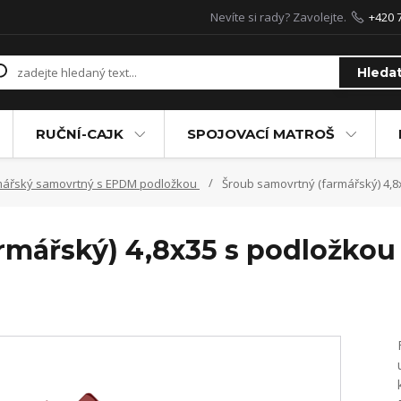
Nevíte si rady? Zavolejte.
+420 
Hleda
RUČNÍ-CAJK
SPOJOVACÍ MATROŠ
mářský samovrtný s EPDM podložkou
Šroub samovrtný (farmářský) 4,8
rmářský) 4,8x35 s podložkou