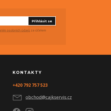
Přihlásit se
ním osobních údajů
za účelem
KONTAKTY
+420 792 757 523
obchod@cajkservis.cz