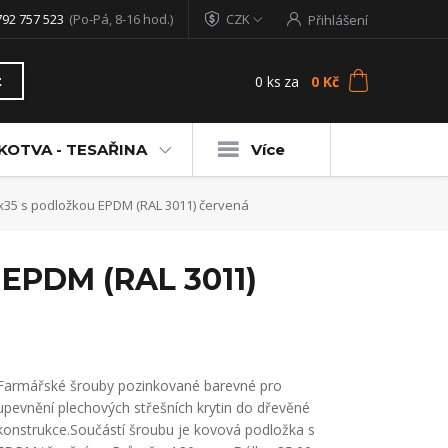
792 757 523
(Po-Pá, 8-16 hod.)
CZK
Přihlášení
0
ks
za
0 Kč
t
KOTVA - TESAŘINA
Více
x35 s podložkou EPDM (RAL 3011) červená
 EPDM (RAL 3011)
Farmářské šrouby pozinkované barevné pro
upevnění plechových střešních krytin do dřevěné
konstrukce.Součástí šroubu je kovová podložka s