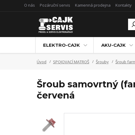
O nás
Pozáruční servis
Kamenná prodejna
Kontakty
ELEKTRO-CAJK
AKU-CAJK
Úvod
SPOJOVACÍ MATROŠ
Šrouby
Šroub far
Šroub samovrtný (fa
červená