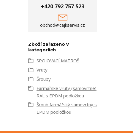
+420 792 757 523
obchod@cajkservis.cz
Zboží zařazeno v
kategoriích
SPOJOVACÍ MATROŠ
Vruty
Šrouby
Farmářské vruty (samovrtné)
RAL s EPDM podložkou
Šroub farmářský samovrtný s
EPDM podložkou