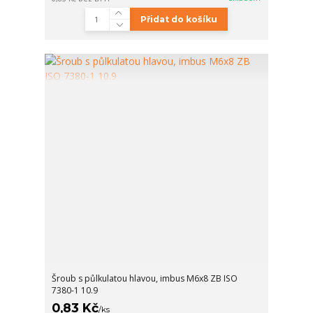
Přidat do košíku
Šroub s půlkulatou hlavou, imbus M6x8 ZB ISO
7380-1 10.9
0,83 Kč
/
ks