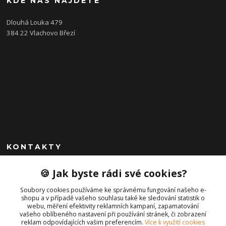
KDE NÁS NAJDETE
Dlouhá Louka 479
384 22 Vlachovo Březí
KONTAKTY
+420 792 757 523
🍪 Jak byste rádi své cookies?
obchod@cajkservis.cz
Soubory cookies používáme ke správnému fungování našeho e-
shopu a v případě vašeho souhlasu také ke sledování statistik o
webu, měření efektivity reklamních kampaní, zapamatování
vašeho oblíbeného nastavení při používání stránek, či zobrazení
reklam odpovídajících vašim preferencím.
Více k využití cookies