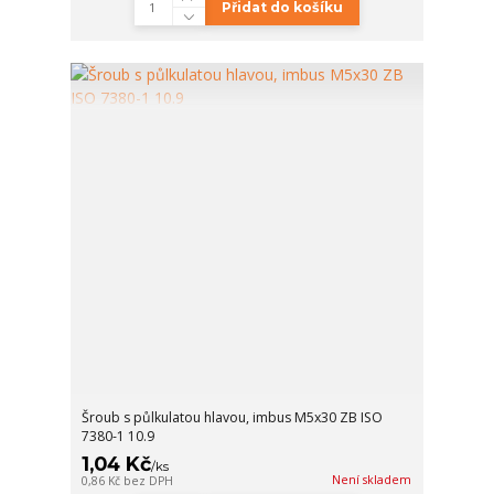
Přidat do košíku
Šroub s půlkulatou hlavou, imbus M5x30 ZB ISO
7380-1 10.9
1,04 Kč
/
ks
Není skladem
0,86 Kč
bez DPH