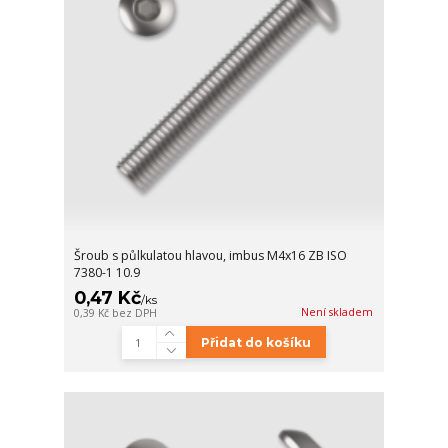
Šroub s půlkulatou hlavou, imbus M4x16 ZB ISO
7380-1 10.9
0,47 Kč
/
ks
Není skladem
0,39 Kč
bez DPH
Přidat do košíku