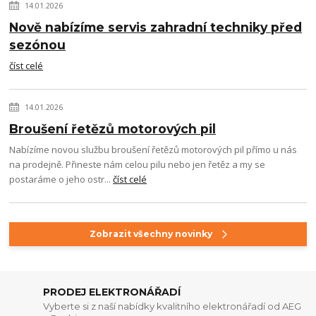
14.01.2026
Nově nabízíme servis zahradní techniky před
sezónou
číst celé
14.01.2026
Broušení řetězů motorových pil
Nabízíme novou službu broušení řetězů motorových pil přímo u nás
na prodejně. Přineste nám celou pilu nebo jen řetěz a my se
postaráme o jeho ostr...
číst celé
Zobrazit všechny novinky
PRODEJ ELEKTRONÁŘADÍ
Vyberte si z naší nabídky kvalitního elektronářadí od AEG