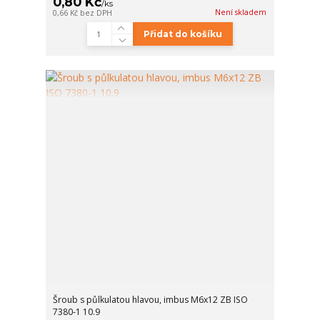
0,80 Kč
/
ks
Není skladem
0,66 Kč
bez DPH
Přidat do košíku
Šroub s půlkulatou hlavou, imbus M6x12 ZB ISO
7380-1 10.9