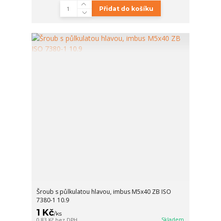
Přidat do košíku
Šroub s půlkulatou hlavou, imbus M5x40 ZB ISO
7380-1 10.9
1 Kč
/
ks
Skladem
0,83 Kč
bez DPH