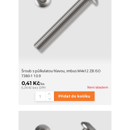
Šroub s půlkulatou hlavou, imbus M4x12 ZB ISO
7380-1 10.9
0,41 Kč
/
ks
Není skladem
0,34 Kč
bez DPH
Přidat do košíku