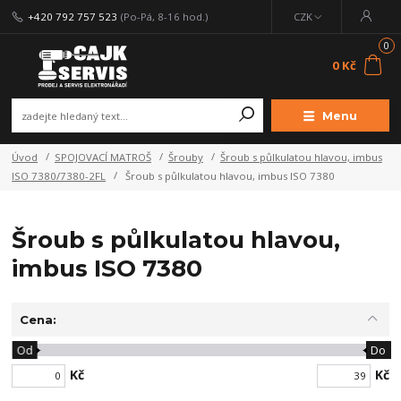
+420 792 757 523
(Po-Pá, 8-16 hod.)
CZK
0
0 Kč
Menu
Úvod
SPOJOVACÍ MATROŠ
Šrouby
Šroub s půlkulatou hlavou, imbus
ISO 7380/7380-2FL
Šroub s půlkulatou hlavou, imbus ISO 7380
Šroub s půlkulatou hlavou,
imbus ISO 7380
Cena:
Od
Do
Kč
Kč