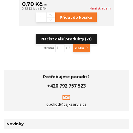
0,70 Kč
/
ks
Není skladem
0,58 Kč
bez DPH
Přidat do košíku
Načíst další produkty (21)
strana
z 3
další
Potřebujete poradit?
+420 792 757 523
obchod@cajkservis.cz
Novinky