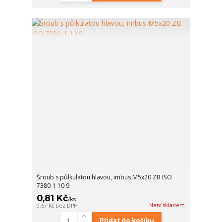
Šroub s půlkulatou hlavou, imbus M5x20 ZB ISO
7380-1 10.9
0,81 Kč
/
ks
Není skladem
0,67 Kč
bez DPH
Přidat do košíku