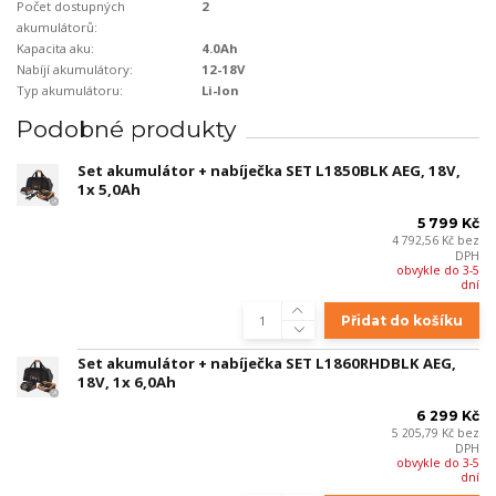
Počet dostupných
2
akumulátorů:
Kapacita aku:
4.0Ah
Nabíjí akumulátory:
12-18V
Typ akumulátoru:
Li-Ion
Podobné produkty
Set akumulátor + nabíječka SET L1850BLK AEG, 18V,
1x 5,0Ah
5 799 Kč
4 792,56 Kč
bez
DPH
obvykle do 3-5
dní
Přidat do košíku
Set akumulátor + nabíječka SET L1860RHDBLK AEG,
18V, 1x 6,0Ah
6 299 Kč
5 205,79 Kč
bez
DPH
obvykle do 3-5
dní