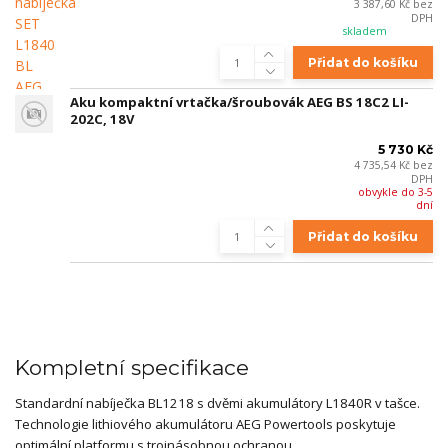
3 387,60 Kč
bez
DPH
skladem
Přidat do košíku
Aku kompaktní vrtačka/šroubovák AEG BS 18C2 LI-
202C, 18V
5 730 Kč
4 735,54 Kč
bez
DPH
obvykle do 3-5
dní
Přidat do košíku
Kompletní specifikace
Standardní nabíječka BL1218 s dvěmi akumulátory L1840R v tašce.
Technologie lithiového akumulátoru AEG Powertools poskytuje
optimální platformu s trojnásobnou ochranou.