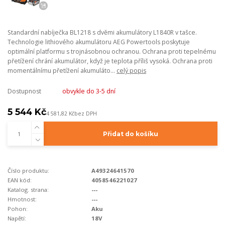
Standardní nabíječka BL1218 s dvěmi akumulátory L1840R v tašce.
Technologie lithiového akumulátoru AEG Powertools poskytuje
optimální platformu s trojnásobnou ochranou. Ochrana proti tepelnému
přetížení chrání akumulátor, když je teplota příliš vysoká. Ochrana proti
momentálnímu přetížení akumuláto...
celý popis
Dostupnost
obvykle do 3-5 dní
5 544 Kč
4 581,82 Kč
bez DPH
Přidat do košíku
Číslo produktu:
A49324641570
EAN kód:
4058546221027
Katalog. strana:
---
Hmotnost:
---
Pohon:
Aku
Napětí:
18V