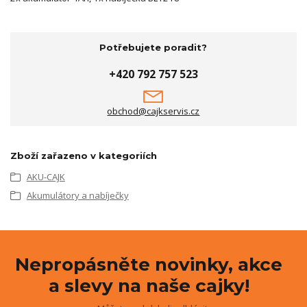
Potřebujete poradit?
+420 792 757 523
obchod@cajkservis.cz
Zboží zařazeno v kategoriích
AKU-CAJK
Akumulátory a nabíječky
Nepropásněte novinky, akce
a slevy na naše cajky!