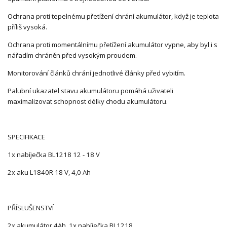
Ochrana proti tepelnému přetížení chrání akumulátor, když je teplota
příliš vysoká.
Ochrana proti momentálnímu přetížení akumulátor vypne, aby byl i s
nářadím chráněn před vysokým proudem.
Monitorování článků chrání jednotlivé články před vybitím.
Palubní ukazatel stavu akumulátoru pomáhá uživateli
maximalizovat schopnost délky chodu akumulátoru.
SPECIFIKACE
1x nabíječka BL1218 12 - 18 V
2x aku L1840R 18 V, 4,0 Ah
PŘÍSLUŠENSTVÍ
2x akumulátor 4Ah, 1x nabíječka BL1218