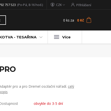
792 757 523
(Po-Pá, 8-16 hod.)
CZK
Přihlášení
0
ks
za
0 Kč
t
KOTVA - TESAŘINA
Více
IPRO
Adaptér pro a pro Dremel oscilační nářadí.
celý
popis
Dostupnost
obvykle do 3-5 dní