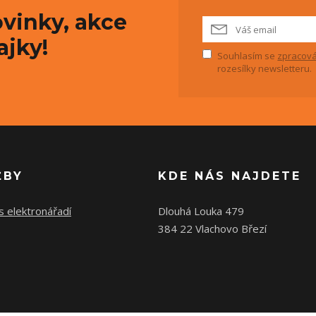
vinky, akce
ajky!
Souhlasím se
zpracová
rozesílky newsletteru.
ŽBY
KDE NÁS NAJDETE
s elektronářadí
Dlouhá Louka 479
384 22 Vlachovo Březí