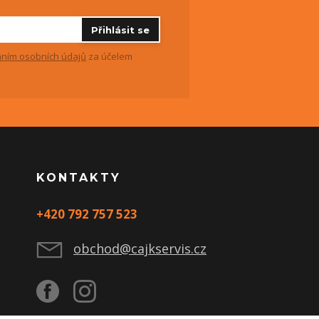
Přihlásit se
ním osobních údajů
za účelem
KONTAKTY
+420 792 757 523
obchod@cajkservis.cz