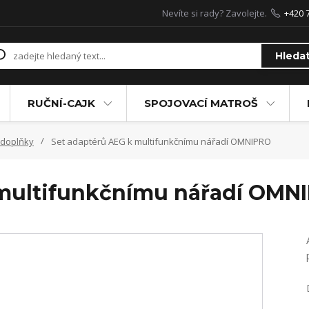
Nevíte si rady? Zavolejte.
+420 
Hleda
RUČNÍ-CAJK
SPOJOVACÍ MATROŠ
 doplňky
Set adaptérů AEG k multifunkčnímu nářadí OMNIPRO
 multifunkčnímu nářadí OMN