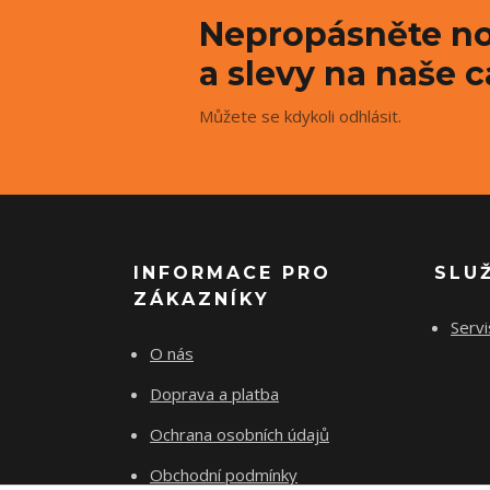
Nepropásněte no
a slevy na naše c
Můžete se kdykoli odhlásit.
INFORMACE PRO
SLU
ZÁKAZNÍKY
Servi
O nás
Doprava a platba
Ochrana osobních údajů
Obchodní podmínky