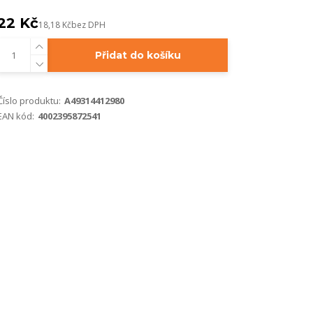
22 Kč
18,18 Kč
bez DPH
Přidat do košíku
Číslo produktu:
A49314412980
EAN kód:
4002395872541