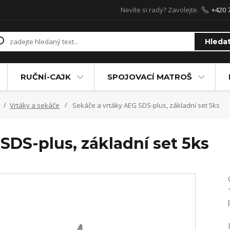
Nevíte si rady? Zavolejte.
+420 
Hleda
RUČNÍ-CAJK
SPOJOVACÍ MATROŠ
Vrtáky a sekáče
Sekáče a vrtáky AEG SDS-plus, základní set 5ks
SDS-plus, základní set 5ks