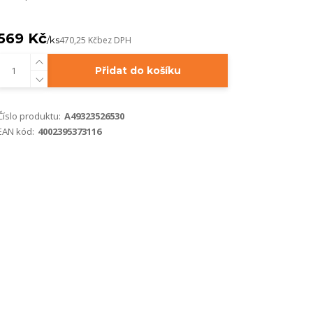
569 Kč
/
ks
470,25 Kč
bez DPH
Přidat do košíku
Číslo produktu:
A49323526530
EAN kód:
4002395373116