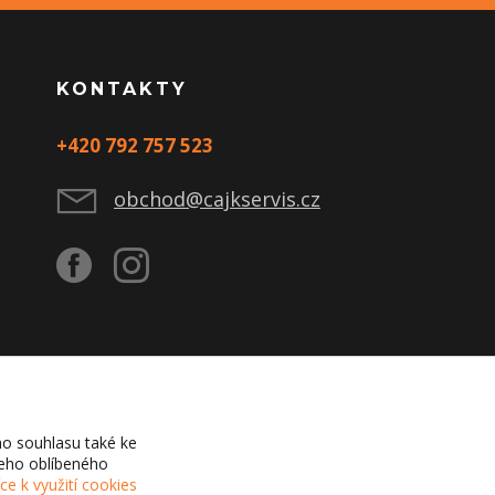
KONTAKTY
+420 792 757 523
obchod@cajkservis.cz
o souhlasu také ke
šeho oblíbeného
íce k využití cookies