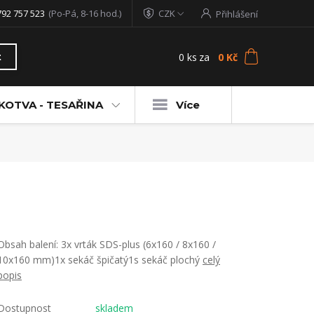
792 757 523
(Po-Pá, 8-16 hod.)
CZK
Přihlášení
0
ks
za
0 Kč
t
KOTVA - TESAŘINA
Více
Obsah balení: 3x vrták SDS-plus (6x160 / 8x160 /
10x160 mm)1x sekáč špičatý1s sekáč plochý
celý
popis
Dostupnost
skladem