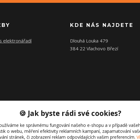
ŽBY
KDE NÁS NAJDETE
s elektronářadí
Dlouhá Louka 479
384 22 Vlachovo Březí
🍪 Jak byste rádi své cookies?
oužíváme ke správnému fungování našeho e-shopu a v případě vašeh
istik o webu, měření efektivity reklamních kampaní, zapamatování va
ívání stránek, či zobrazení reklam odpovídajících vašim preferencím.
V