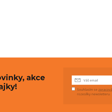
vinky, akce
ajky!
Souhlasím se
zpracová
rozesílky newsletteru.