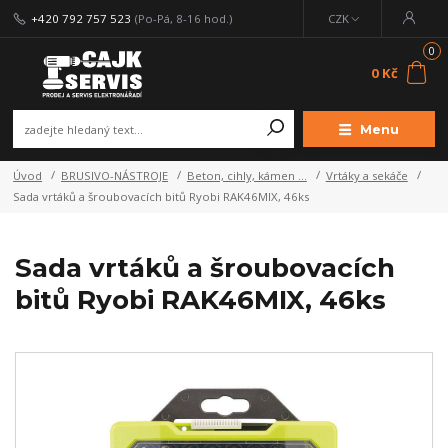
+420 792 757 523
(Po-Pá, 8-16 hod.)
CZK
0
0 Kč
Menu
Úvod
BRUSIVO-NÁSTROJE
Beton, cihly, kámen ...
Vrtáky a sekáče
Sada vrtáků a šroubovacích bitů Ryobi RAK46MIX, 46ks
Sada vrtáků a šroubovacích
bitů Ryobi RAK46MIX, 46ks