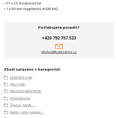
• 31 x 25 šroubovací bit
• 1 x 60 mm magnetický držák bitů
Potřebujete poradit?
+420 792 757 523
obchod@cajkservis.cz
Zboží zařazeno v kategoriích
ELEKTRO-CAJK
AKU-CAJK
BRUSIVO-NÁSTROJE
Příslušenství
Železo, hliník ....
Beton, cihly, kámen ...