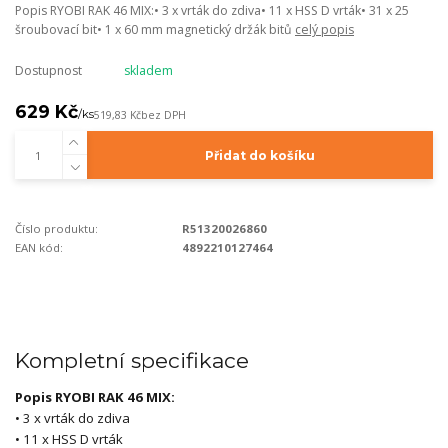
Popis RYOBI RAK 46 MIX:• 3 x vrták do zdiva• 11 x HSS D vrták• 31 x 25
šroubovací bit• 1 x 60 mm magnetický držák bitů
celý popis
Dostupnost
skladem
629 Kč
/
ks
519,83 Kč
bez DPH
Přidat do košíku
Číslo produktu:
R51320026860
EAN kód:
4892210127464
Kompletní specifikace
Popis RYOBI RAK 46 MIX:
• 3 x vrták do zdiva
• 11 x HSS D vrták