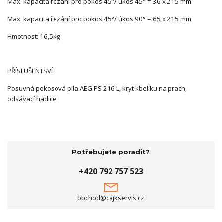
Max. kapacita řezání pro pokos 45°/ úkos 45° = 36 x 215 mm
Max. kapacita řezání pro pokos 45°/ úkos 90° = 65 x 215 mm
Hmotnost: 16,5kg
PŘÍSLUŠENTSVÍ
Posuvná pokosová pila AEG PS 216 L, kryt kbelíku na prach,
odsávací hadice
Potřebujete poradit?
+420 792 757 523
obchod@cajkservis.cz