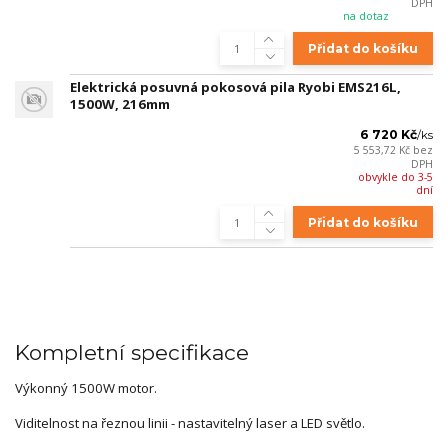
DPH
na dotaz
Přidat do košíku
Elektrická posuvná pokosová pila Ryobi EMS216L,
1500W, 216mm
6 720 Kč
/
ks
5 553,72 Kč
bez
DPH
obvykle do 3-5
dní
Přidat do košíku
Kompletní specifikace
Výkonný 1500W motor.
Viditelnost na řeznou linii - nastavitelný laser a LED světlo.