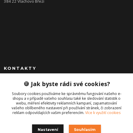
384 22 Vlachovo Březí
KONTAKTY
+420 792 757 523
🍪 Jak byste rádi své cookies?
obchod@cajkservis.cz
Soubory cookies používáme ke správnému fungování našeho e-
shopu a v případě vašeho souhlasu také ke sledování statistik o
webu, měření efektivity reklamních kampaní, zapamatování
vašeho oblíbeného nastavení při používání stránek, či zobrazení
reklam odpovídajících vašim preferencím.
Více k využití cookies
Nastavení
Souhlasím