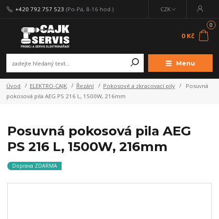
+420 792 757 523
(Po-Pá, 8-16 hod.)
CZK
0
0 Kč
Menu
Úvod
ELEKTRO-CAJK
Řezání
Pokosové a zkracovací pily
Posuvná
pokosová pila AEG PS 216 L, 1500W, 216mm
Posuvná pokosová pila AEG
PS 216 L, 1500W, 216mm
Doprava ZDARMA