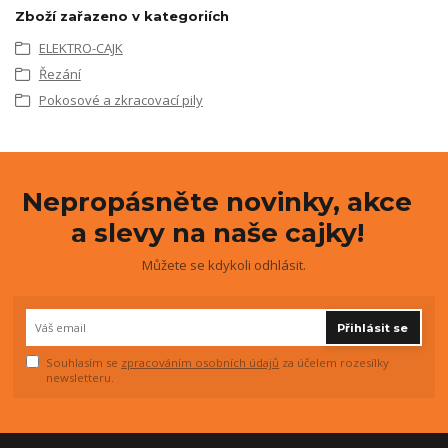
Zboží zařazeno v kategoriích
ELEKTRO-CAJK
Řezání
Pokosové a zkracovací pily
Nepropásněte novinky, akce
a slevy na naše cajky!
Můžete se kdykoli odhlásit.
Přihlásit se
Souhlasím se
zpracováním osobních údajů
za účelem rozesílky
newsletteru.