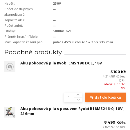
Napětí:
230V
Počet dostupných
---
akumulátorů:
Kapacita aku:
---
Počet zubů:
---
Otáčky:
5000min-1
Průměr hnací hřídele:
---
Max. kapacita řezání pro:
pokos 45°/ úkos 45° = 36 x 215 mm
Podobné produkty
Aku pokosová pila Ryobi EMS 190 DCL, 18V
5 100 Kč
4 214,88 Kč
bez
DPH
obvykle do 3-5
dní
Přidat do košíku
Aku pokosová pila s posuvem Ryobi R18MS216-0, 18V,
216mm
8 499 Kč
/
ks
7 023,97 Kč
bez