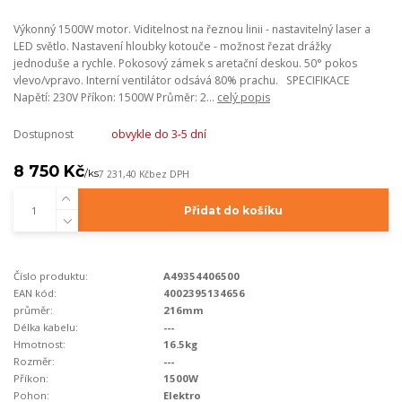
Výkonný 1500W motor. Viditelnost na řeznou linii - nastavitelný laser a
LED světlo. Nastavení hloubky kotouče - možnost řezat drážky
jednoduše a rychle. Pokosový zámek s aretační deskou. 50° pokos
vlevo/vpravo. Interní ventilátor odsává 80% prachu. SPECIFIKACE
Napětí: 230V Příkon: 1500W Průměr: 2...
celý popis
Dostupnost
obvykle do 3-5 dní
8 750 Kč
/
ks
7 231,40 Kč
bez DPH
Přidat do košíku
Číslo produktu:
A49354406500
EAN kód:
4002395134656
průměr:
216mm
Délka kabelu:
---
Hmotnost:
16.5kg
Rozměr:
---
Příkon:
1500W
Pohon:
Elektro