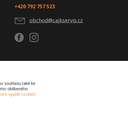
+420 792 757 523
obchod@cajkservis.cz
o souhlasu také ke
šeho oblíbeného
íce k využití cookies