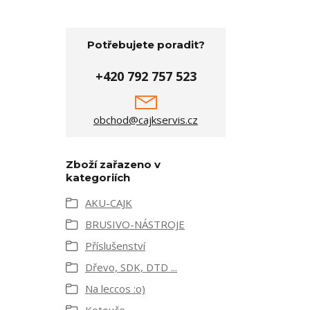
Potřebujete poradit?
+420 792 757 523
obchod@cajkservis.cz
Zboží zařazeno v
kategoriích
AKU-CAJK
BRUSIVO-NÁSTROJE
Příslušenství
Dřevo, SDK, DTD ...
Na leccos :o)