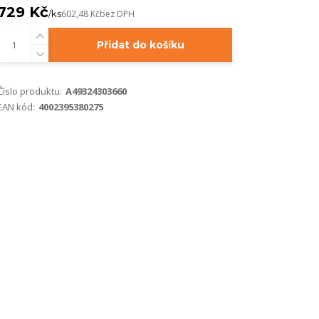
729 Kč
/
ks
602,48 Kč
bez DPH
Přidat do košíku
Číslo produktu:
A49324303660
EAN kód:
4002395380275