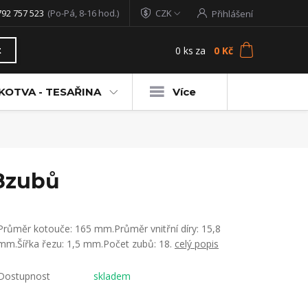
792 757 523
(Po-Pá, 8-16 hod.)
CZK
Přihlášení
0
ks
za
0 Kč
t
KOTVA - TESAŘINA
Více
18zubů
Průměr kotouče: 165 mm.Průměr vnitřní díry: 15,8
mm.Šířka řezu: 1,5 mm.Počet zubů: 18.
celý popis
Dostupnost
skladem