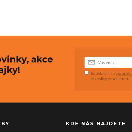
vinky, akce
ajky!
Souhlasím se
zpracová
rozesílky newsletteru.
ŽBY
KDE NÁS NAJDETE