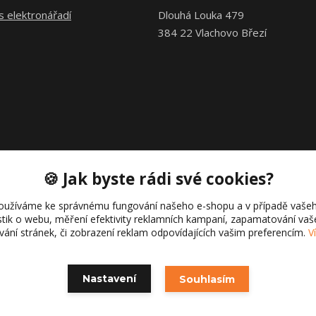
s elektronářadí
Dlouhá Louka 479
384 22 Vlachovo Březí
🍪 Jak byste rádi své cookies?
oužíváme ke správnému fungování našeho e-shopu a v případě vašeh
istik o webu, měření efektivity reklamních kampaní, zapamatování va
ívání stránek, či zobrazení reklam odpovídajících vašim preferencím.
V
Copyright © 2021 Cajk servis Profortel
Nastavení
Souhlasím