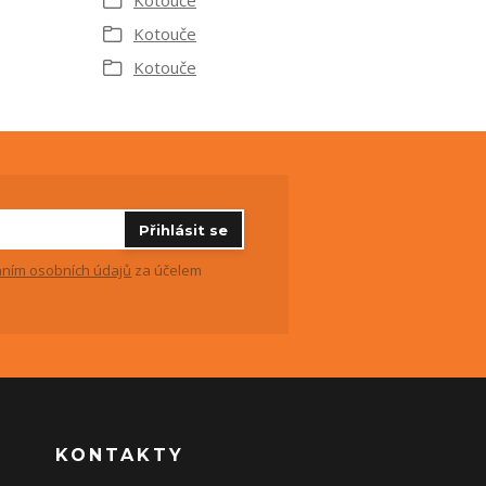
Kotouče
Kotouče
Kotouče
Přihlásit se
ním osobních údajů
za účelem
KONTAKTY