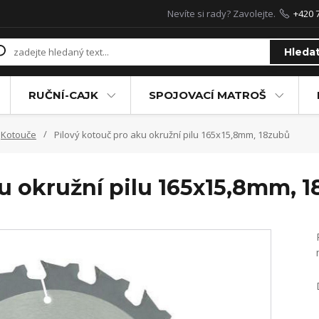
Nevíte si rady? Zavolejte.
+420 
Hleda
RUČNÍ-CAJK
SPOJOVACÍ MATROŠ
Kotouče
Pilový kotouč pro aku okružní pilu 165x15,8mm, 18zubů
u okružní pilu 165x15,8mm, 