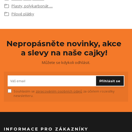
Plasty, polykarbonát ....
Pilové plátky
Nepropásněte novinky, akce
a slevy na naše cajky!
Můžete se kdykoli odhlásit.
Přihlásit se
Souhlasím se
zpracováním osobních údajů
za účelem rozesílky
newsletteru.
INFORMACE PRO ZÁKAZNÍKY