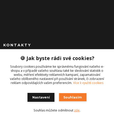
KONTAKTY
+420 792 757 523
🍪 Jak byste rádi své cookies?
obchod@cajkservis.cz
Soubory cookies používáme ke správnému fungování našeho e-
shopu a v případě vašeho souhlasu také ke sledování statistik o
webu, měření efektivity reklamních kampaní, zapamatování
vašeho oblíbeného nastavení při používání stránek, či zobrazení
reklam odpovídajících vašim preferencím.
Více k využití cookies
Nastavení
Souhlasím
Copyright © 2021 Cajk servis Profortel
Souhlas můžete odmítnout
zde
.