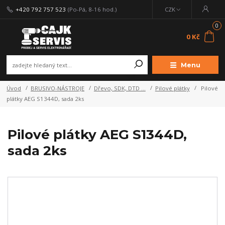
+420 792 757 523
(Po-Pá, 8-16 hod.)
CZK
0
0 Kč
Menu
Úvod
BRUSIVO-NÁSTROJE
Dřevo, SDK, DTD ...
Pilové plátky
Pilové
plátky AEG S1344D, sada 2ks
Pilové plátky AEG S1344D,
sada 2ks