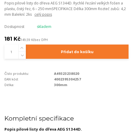
Popis pilové listy do dřeva AEG S1344D. Rychlé řezání velkých fošen a
plastu, čistý řez, 6 – 250 mmSPECIFIKACE Délka 300mm Rozteč zubů: 4,2
mm Balekní: 2ks
celý popis
Dostupnost
skladem
181 Kč
149,59 Kč
bez DPH
Přidat do košíku
Číslo produktu:
A49323238020
EAN kód:
4002395304257
Délka:
300mm
Kompletní specifikace
Popis pilové listy do dřeva AEG S1344D.