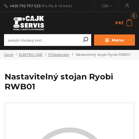
+420 792 757 523
(Po-Pá, 8-16 hod.)
CZK
0
0 Kč
Menu
Úvod
ELEKTRO-CAJK
Příslušenství
Nastavitelný stojan Ryobi RWB01
Nastavitelný stojan Ryobi
RWB01