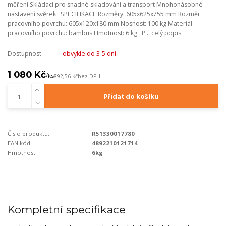
měření Skládací pro snadné skladování a transport Mnohonásobné
nastavení svěrek SPECIFIKACE Rozměry: 605x625x755 mm Rozměr
pracovního povrchu: 605x120x180 mm Nosnost: 100 kg Materiál
pracovního povrchu: bambus Hmotnost: 6 kg P...
celý popis
Dostupnost
obvykle do 3-5 dní
1 080 Kč
/
ks
892,56 Kč
bez DPH
Přidat do košíku
Číslo produktu:
R51330017780
EAN kód:
4892210121714
Hmotnost:
6kg
Kompletní specifikace