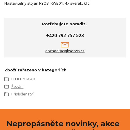
Nastavitelný stojan RYOBI RWB01, 4x svěrák, klíč
Potřebujete poradit?
+420 792 757 523
obchod@cajkservis.cz
Zboží zařazeno v kategoriích
ELEKTRO-CAJK
Řezání
Příslušenství
Nepropásněte novinky, akce