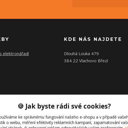
ŽBY
KDE NÁS NAJDETE
s elektronářadí
Dlouhá Louka 479
384 22 Vlachovo Březí
🍪 Jak byste rádi své cookies?
oužíváme ke správnému fungování našeho e-shopu a v případě vašeh
istik o webu, měření efektivity reklamních kampaní, zapamatování va
ívání stránek, či zobrazení reklam odpovídajících vašim preferencím.
V