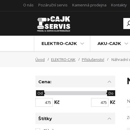
O nás
Pozáruční servis
Kamenná prodejna
Kontakty
ELEKTRO-CAJK
AKU-CAJK
Úvod
ELEKTRO-CAJK
Příslušenství
Náhradní d
Cena:
Od
Do
N
Kč
Kč
Z
Štítky