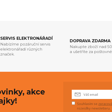
SERVIS ELEKTRONÁŘADÍ
DOPRAVA ZDARMA
Nabízíme pozáruční servis
Nakupte zboží nad 5
elektronářadí různých
a ušetříte za poštovné
značek.
vinky, akce
ajky!
Souhlasím se
zpracová
rozesílky newsletteru.