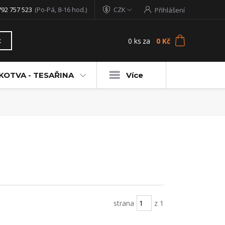
792 757 523
(Po-Pá, 8-16 hod.)
CZK
Přihlášení
0
ks
za
0 Kč
t
KOTVA - TESAŘINA
Více
strana
z 1