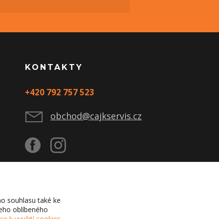
KONTAKTY
+420 792 757 523
obchod@cajkservis.cz
o souhlasu také ke
šeho oblíbeného
íce k využití cookies