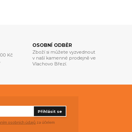
OSOBNÍ ODBĚR
Zboží si můžete vyzvednout
000 Kč
v naší kamenné prodejně ve
.
Vlachovo Březí.
Přihlásit se
ním osobních údajů
za účelem