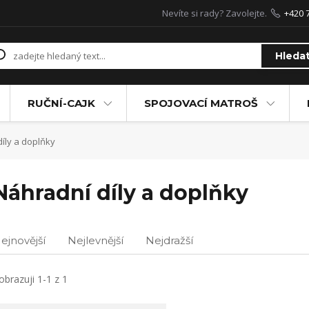
Nevíte si rady? Zavolejte.
+420 
Hleda
RUČNÍ-CAJK
SPOJOVACÍ MATROŠ
íly a doplňky
Náhradní díly a doplňky
ejnovější
Nejlevnější
Nejdražší
obrazuji 1-1 z 1