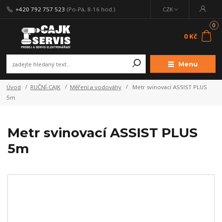
+420 792 757 523
(Po-Pá, 8-16 hod.)
CZK
0
0 Kč
Menu
Úvod
RUČNÍ-CAJK
Měření a vodováhy
Metr svinovací ASSIST PLUS
5m
Metr svinovací ASSIST PLUS
5m