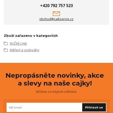
+420 792 757 523
obchod@cajkservis.cz
Zboží zařazeno v kategoriích
RUČNÍ-CAJK
Měření a vodováhy
Nepropásněte novinky, akce
a slevy na naše cajky!
Můžete se kdykoli odhlásit.
Přihlásit se