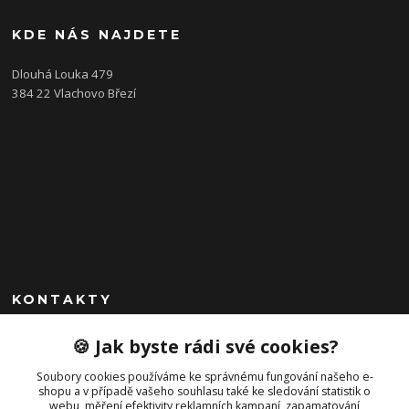
KDE NÁS NAJDETE
Dlouhá Louka 479
384 22 Vlachovo Březí
KONTAKTY
+420 792 757 523
🍪 Jak byste rádi své cookies?
obchod@cajkservis.cz
Soubory cookies používáme ke správnému fungování našeho e-
shopu a v případě vašeho souhlasu také ke sledování statistik o
webu, měření efektivity reklamních kampaní, zapamatování