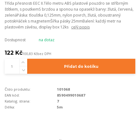
Třída přesnosti EEC II.Tělo metru ABS plastové pouzdro se stříbrným
štítkem, s poutkemS brzdou a sponou na opasek3 barvy: žlutá, červená,
zelenáPáska: tloušťka 0,125mm, nylon povrch, žlutá, oboustranný
potiskHáček s magnetemŠířka pásky 25mmBalení: každý metr na
plastovém závěsu, display box 12ks
celý popis
Dostupnost
na dotaz
122 Kč
100,83 Kč
bez DPH
Přidat do košíku
Číslo produktu:
101068
EAN kód:
8590499010687
Katalog. strana:
7
Délka:
5m