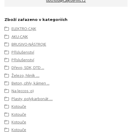
obchod@cajkservis.cz
Zboží zařazeno v kategoriích
ELEKTRO-CAJK
AKU-CAJK
BRUSIVO-NÁSTROJE
Příslušenství
Příslušenství
Dřevo, SDK, DTD ...
Železo, hliník ....
Beton, cihly, kámen ...
Na leccos :o)
Plasty, polykarbonát ....
Kotouče
Kotouče
Kotouče
Kotouče