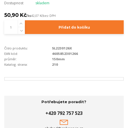
Dostupnost
skladem
50,90 Kč
/
ks
42,07 Kč
bez DPH
Přidat do košíku
Číslo produktu:
SL2230126X
EAN kód:
4605852301266
průměr:
150mm
Katalog. strana:
210
Potřebujete poradit?
+420 792 757 523