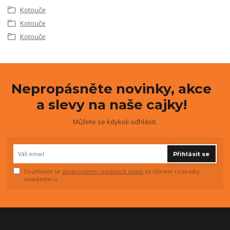
Kotouče
Kotouče
Kotouče
Nepropásněte novinky, akce
a slevy na naše cajky!
Můžete se kdykoli odhlásit.
Přihlásit se
Souhlasím se
zpracováním osobních údajů
za účelem rozesílky
newsletteru.