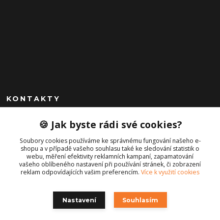
KONTAKTY
+420 792 757 523
🍪 Jak byste rádi své cookies?
obchod@cajkservis.cz
Soubory cookies používáme ke správnému fungování našeho e-
shopu a v případě vašeho souhlasu také ke sledování statistik o
webu, měření efektivity reklamních kampaní, zapamatování
vašeho oblíbeného nastavení při používání stránek, či zobrazení
reklam odpovídajících vašim preferencím.
Více k využití cookies
Nastavení
Souhlasím
Copyright © 2021 Cajk servis Profortel