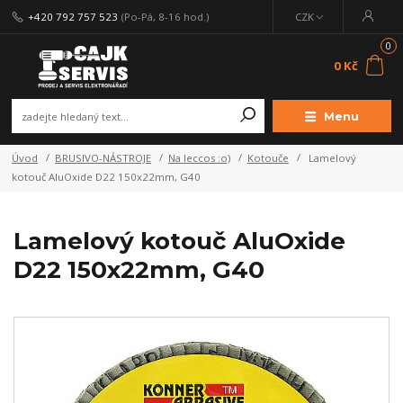
+420 792 757 523
(Po-Pá, 8-16 hod.)
CZK
0
0 Kč
Menu
Úvod
BRUSIVO-NÁSTROJE
Na leccos :o)
Kotouče
Lamelový
kotouč AluOxide D22 150x22mm, G40
Lamelový kotouč AluOxide
D22 150x22mm, G40