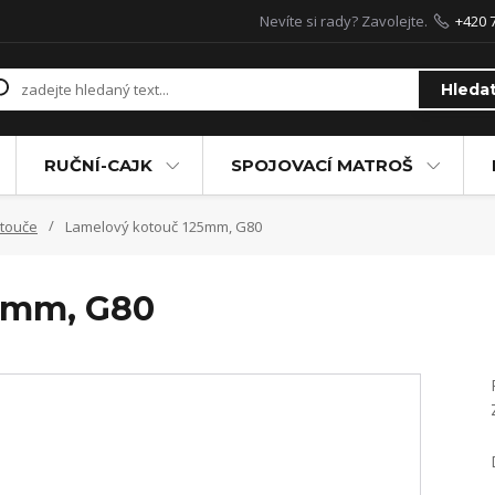
Nevíte si rady? Zavolejte.
+420 
Hleda
RUČNÍ-CAJK
SPOJOVACÍ MATROŠ
touče
Lamelový kotouč 125mm, G80
5mm, G80