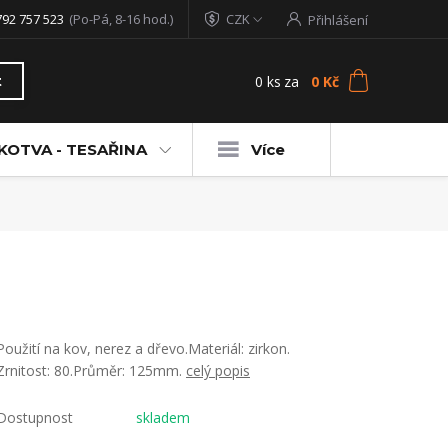
792 757 523
(Po-Pá, 8-16 hod.)
CZK
Přihlášení
0
ks
za
0 Kč
t
KOTVA - TESAŘINA
Více
Použití na kov, nerez a dřevo.Materiál: zirkon.
Zrnitost: 80.Průměr: 125mm.
celý popis
Dostupnost
skladem