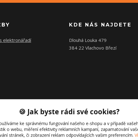
ŽBY
KDE NÁS NAJDETE
s elektronářadí
Dlouhá Louka 479
384 22 Vlachovo Březí
🍪 Jak byste rádi své cookies?
oužíváme ke správnému fungování našeho e-shopu a v případě vašeh
istik o webu, měření efektivity reklamních kampaní, zapamatování va
ívání stránek, či zobrazení reklam odpovídajících vašim preferencím.
V