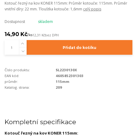
Kotouč řezný na kov KONER 115mm: Průměr kotouče: 115mm. Průměr
vnitřní díry: 22 mm. Tlouštka kotouče: 1,6mm
celý popis
Dostupnost
skladem
14,90 Kč
/
ks
12,31 Kč
bez DPH
Přidat do košíku
Číslo produktu:
SL2230130X
EAN kód:
4605852301303
průměr:
115mm
Katalog. strana:
209
Kompletní specifikace
Kotouč řezný na kov KONER 115mm: