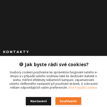
KONTAKTY
+420 792 757 523
🍪 Jak byste rádi své cookies?
obchod@cajkservis.cz
Soubory cookies používáme ke správnému fungování našeho e-
shopu a v případě vašeho souhlasu také ke sledování statistik o
webu, měření efektivity reklamních kampaní, zapamatování
vašeho oblíbeného nastavení při používání stránek, či zobrazení
reklam odpovídajících vašim preferencím.
Více k využití cookies
Nastavení
Souhlasím