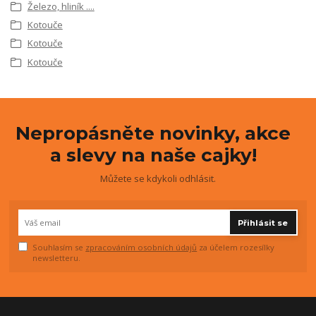
Železo, hliník ....
Kotouče
Kotouče
Kotouče
Nepropásněte novinky, akce
a slevy na naše cajky!
Můžete se kdykoli odhlásit.
Přihlásit se
Souhlasím se
zpracováním osobních údajů
za účelem rozesílky
newsletteru.