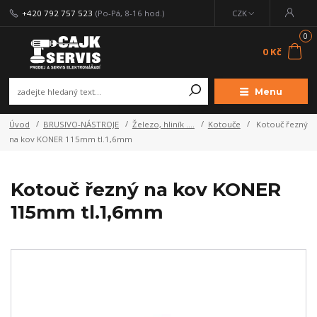
+420 792 757 523
(Po-Pá, 8-16 hod.)
CZK
0
0 Kč
Menu
Úvod
BRUSIVO-NÁSTROJE
Železo, hliník ....
Kotouče
Kotouč řezný
na kov KONER 115mm tl.1,6mm
Kotouč řezný na kov KONER
115mm tl.1,6mm